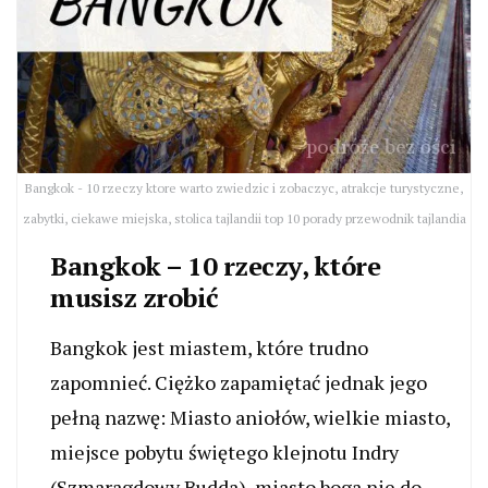
Bangkok - 10 rzeczy ktore warto zwiedzic i zobaczyc, atrakcje turystyczne,
zabytki, ciekawe miejska, stolica tajlandii top 10 porady przewodnik tajlandia
Bangkok – 10 rzeczy, które
musisz zrobić
Bangkok jest miastem, które trudno
zapomnieć. Ciężko zapamiętać jednak jego
pełną nazwę: Miasto aniołów, wielkie miasto,
miejsce pobytu świętego klejnotu Indry
(Szmaragdowy Budda), miasto boga nie do