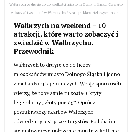
Wałbrzych to drugie co do wielkości miasto na Dolnym Śląsku. Co warto
zobaczyć i zwiedzić w Wałbrzychu? Atrakcje. Mapa ciekawych miejsc.
Wałbrzych na weekend – 10
atrakcji, które warto zobaczyć i
zwiedzić w Wałbrzychu.
Przewodnik
Wałbrzych to drugie co do liczby
mieszkańców miasto Dolnego Śląska i jedno
z najbardziej tajemniczych. Wciąż sporo osób
wierzy, że to właśnie tu został ukryty
legendarny „złoty pociąg”. Oprócz
poszukiwaczy skarbów Wałbrzych
odwiedzany jest przez turystów. Podoba im
się malownicze położenie miasta w kotlinie