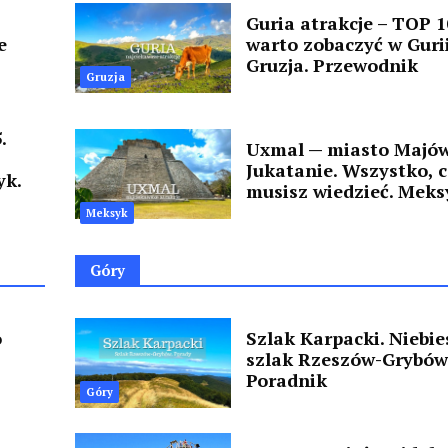
Guria atrakcje – TOP 1
e
warto zobaczyć w Guri
Gruzja. Przewodnik
Gruzja
.
Uxmal — miasto Majó
Jukatanie. Wszystko, 
yk.
musisz wiedzieć. Meks
Meksyk
Góry
o
Szlak Karpacki. Niebie
szlak Rzeszów-Grybów
Poradnik
Góry