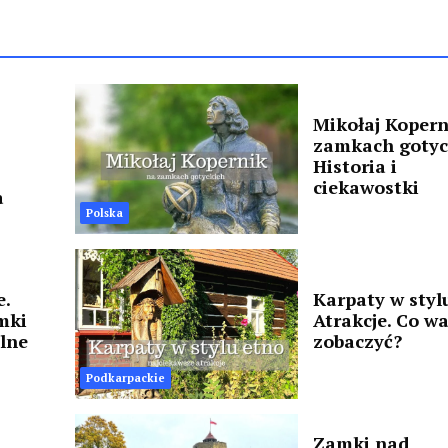
Mikołaj Kopern
zamkach gotyc
Historia i
ciekawostki
a
Polska
e.
Karpaty w styl
mki
Atrakcje. Co w
ulne
zobaczyć?
Podkarpackie
Zamki nad