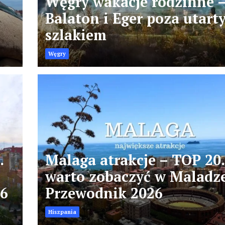
Węgry wakacje rodzinne 
Balaton i Eger poza utart
szlakiem
Węgry
.
Malaga atrakcje – TOP 20.
warto zobaczyć w Maladz
26
Przewodnik 2026
Hiszpania