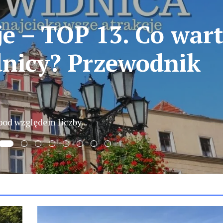
w Świdnicy –
ty i historia zabytk
tków, przy...