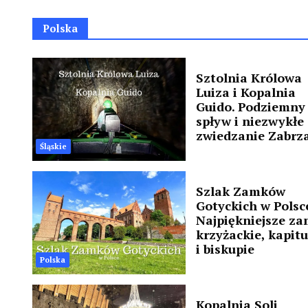
Polska
Sztolnia Królowa
Luiza i Kopalnia
Guido. Podziemny
spływ i niezwykłe
zwiedzanie Zabrz
Śląskie
Szlak Zamków
Gotyckich w Polsc
Najpiękniejsze za
krzyżackie, kapit
i biskupie
Polska
Kopalnia Soli