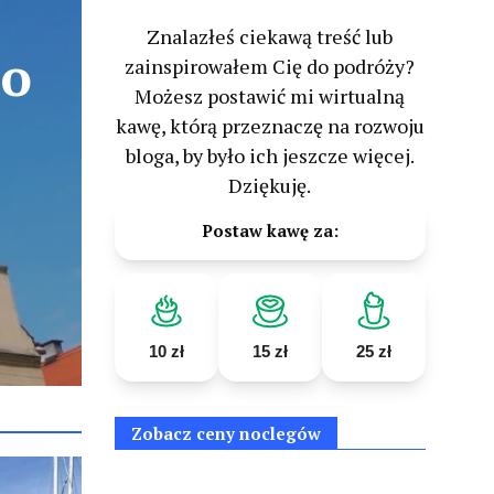
Znalazłeś ciekawą treść lub
zainspirowałem Cię do podróży?
Możesz postawić mi wirtualną
u
kawę, którą przeznaczę na rozwoju
bloga, by było ich jeszcze więcej.
Dziękuję.
Postaw kawę za:
10 zł
15 zł
25 zł
Zobacz ceny noclegów