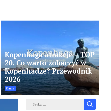
Kopenhaga atrakcje – TOP
20. Co warto zobaczyć w
Kopenhadze? Przewodnik
2026
Dania
Szukaj: