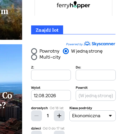
–
ym
Znajdź lot
 Co
e?