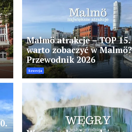
o
Malmö atrakcje – TOP 15.
warto zobaczyć w Malmö
Przewodnik 2026
Szwecja
0.