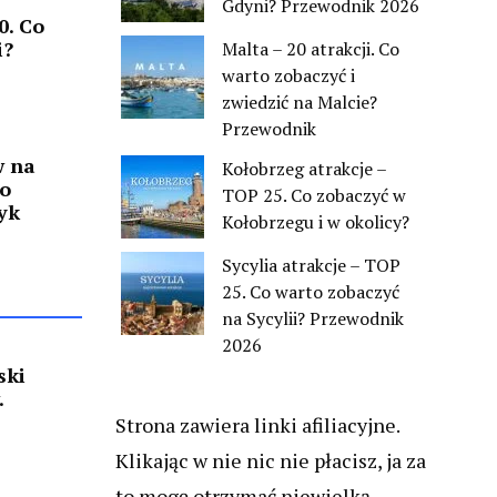
Gdyni? Przewodnik 2026
0. Co
i?
Malta – 20 atrakcji. Co
warto zobaczyć i
zwiedzić na Malcie?
Przewodnik
w na
Kołobrzeg atrakcje –
co
TOP 25. Co zobaczyć w
yk
Kołobrzegu i w okolicy?
Sycylia atrakcje – TOP
25. Co warto zobaczyć
na Sycylii? Przewodnik
2026
ski
.
Strona zawiera linki afiliacyjne.
Klikając w nie nic nie płacisz, ja za
to mogę otrzymać niewielką