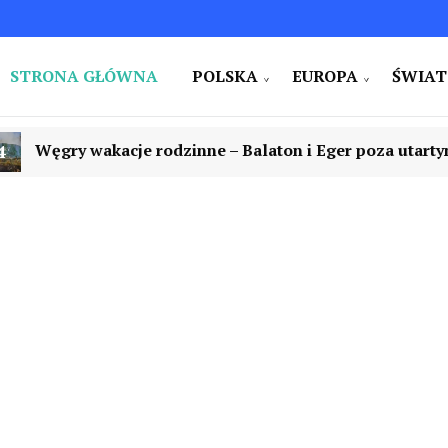
STRONA GŁÓWNA
POLSKA
EUROPA
ŚWIAT
e i na świecie. Ciekawe miejsca. Pomysły na weekend i w
niczy
inne – Balaton i Eger poza utartym szlakiem
5