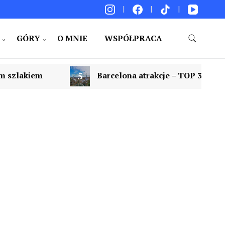
GÓRY
O MNIE
WSPÓŁPRACA
akacje. Porady. Relacje z podróży.
Barcelona atrakcje – TOP 30. Co warto zobaczyć w Barce