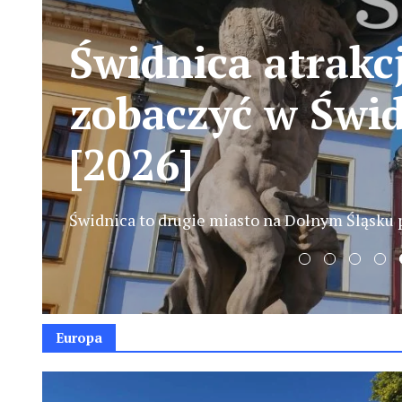
Kościół Pokoju 
zwiedzanie, bile
UNESCO
Kościół Pokoju w Świdnicy to jeden z tych zaby
Europa