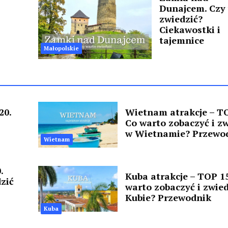
Dunajcem. Czy
,
zwiedzić?
Ciekawostki i
tajemnice
Małopolskie
20.
Wietnam atrakcje – TO
Co warto zobaczyć i z
w Wietnamie? Przewo
Wietnam
.
Kuba atrakcje – TOP 15
zić
warto zobaczyć i zwie
Kubie? Przewodnik
Kuba