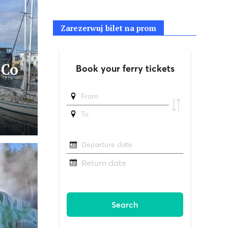
Zarezerwuj bilet na prom
 Co
?