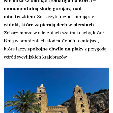
Nie możesz ominąć trekkingu na Rocca –
monumentalną skałę górującą nad
miasteczkiem
. Ze szczytu rozpościerają się
widoki, które zapierają dech w piersiach
.
Zobacz morze w odcieniach szafiru i dachy, które
lśnią w promieniach słońca. Cefalù to miejsce,
które łączy
spokojne chwile na plaży
z przygodą
wśród sycylijskich krajobrazów.