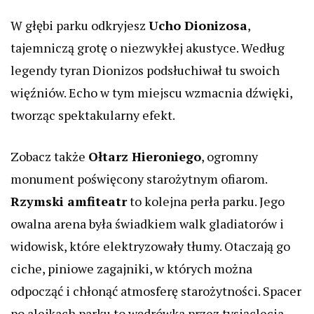
W głębi parku odkryjesz
Ucho Dionizosa
,
tajemniczą grotę o niezwykłej akustyce. Według
legendy tyran Dionizos podsłuchiwał tu swoich
więźniów. Echo w tym miejscu wzmacnia dźwięki,
tworząc spektakularny efekt.
Zobacz także
Ołtarz Hieroniego
, ogromny
monument poświęcony starożytnym ofiarom.
Rzymski amfiteatr
to kolejna perła parku. Jego
owalna arena była świadkiem walk gladiatorów i
widowisk, które elektryzowały tłumy. Otaczają go
ciche, piniowe zagajniki, w których można
odpocząć i chłonąć atmosferę starożytności. Spacer
po alejkach parku to wędrówka przez tysiąclecia,