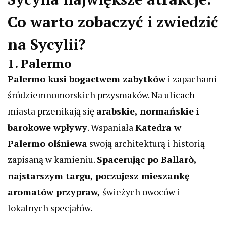
Co warto zobaczyć i zwiedzić
na Sycylii?
1. Palermo
Palermo kusi bogactwem zabytków
i zapachami
śródziemnomorskich przysmaków. Na ulicach
miasta przenikają się
arabskie, normańskie i
barokowe wpływy
. Wspaniała
Katedra w
Palermo olśniewa
swoją architekturą i historią
zapisaną w kamieniu.
Spacerując po Ballarò,
najstarszym targu, poczujesz mieszankę
aromatów przypraw,
świeżych owoców i
lokalnych specjałów.