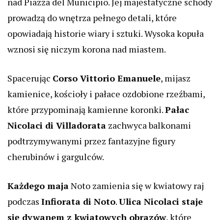
nad Piazza del Municipio. Jej majestatyczne schody
prowadzą do wnętrza pełnego detali, które
opowiadają historie wiary i sztuki. Wysoka kopuła
wznosi się niczym korona nad miastem.
Spacerując
Corso Vittorio Emanuele
, mijasz
kamienice, kościoły i pałace ozdobione rzeźbami,
które przypominają kamienne koronki.
Pałac
Nicolaci di Villadorata
zachwyca balkonami
podtrzymywanymi przez fantazyjne figury
cherubinów i gargulców.
Każdego maja
Noto zamienia się w kwiatowy raj
podczas
Infiorata di Noto
.
Ulica Nicolaci staje
się dywanem z kwiatowych obrazów
, które