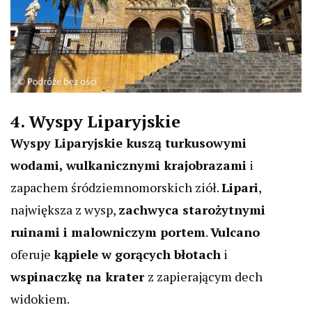
4. Wyspy Liparyjskie
Wyspy Liparyjskie kuszą turkusowymi
wodami, wulkanicznymi krajobrazami
i
zapachem śródziemnomorskich ziół.
Lipari
,
największa z wysp,
zachwyca starożytnymi
ruinami i malowniczym portem
.
Vulcano
oferuje
kąpiele w gorących błotach
i
wspinaczkę na krater
z zapierającym dech
widokiem.