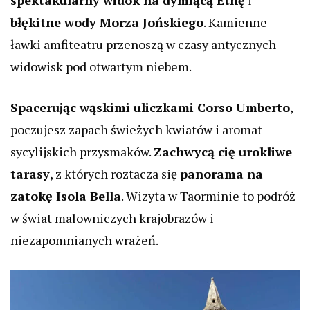
spektakularny widok na dymiącą Etnę
i
błękitne wody Morza Jońskiego
. Kamienne
ławki amfiteatru przenoszą w czasy antycznych
widowisk pod otwartym niebem.
Spacerując wąskimi uliczkami Corso Umberto
,
poczujesz zapach świeżych kwiatów i aromat
sycylijskich przysmaków.
Zachwycą cię urokliwe
tarasy
, z których roztacza się
panorama na
zatokę Isola Bella
. Wizyta w Taorminie to podróż
w świat malowniczych krajobrazów i
niezapomnianych wrażeń.