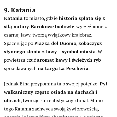
9. Katania
Katania
to miasto, gdzie
historia splata się z
siłą natury
.
Barokowe budowle
, wyrzeźbione z
czarnej lawy, tworzą wyjątkowy krajobraz.
Spacerując po
Piazza del Duomo
,
zobaczysz
słynnego słonia z lawy – symbol miasta
. W
powietrzu czuć
aromat kawy i świeżych ryb
sprzedawanych
na targu La Pescheria
.
Jednak Etna przypomina tu o swojej potędze.
Pył
wulkaniczny często osiada na dachach i
ulicach
, tworząc surrealistyczny klimat. Mimo
tego Katania zachwyca swoją żywiołowością,
energią i niezwykłym charakterem. To
miasto,