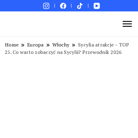
Blog podróżniczy. Najpiękniejsze miejsca w Polsce i
Podróże bez ości – Blog podróżniczy
na świecie. Ciekawe miejsca. Pomysły na weekend i
Home
Europa
Włochy
Sycylia atrakcje – TOP
wakacje. Porady. Relacje z podróży.
25. Co warto zobaczyć na Sycylii? Przewodnik 2026