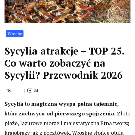
Włochy
Sycylia atrakcje – TOP 25.
Co warto zobaczyć na
Sycylii? Przewodnik 2026
By
24
Sycylia
to
magiczna wyspa pełna tajemnic
,
która
zachwyca od pierwszego spojrzenia.
Złote
plaże, lazurowe morze i majestatyczna Etna tworzą
krajobrazy jak z pocztówek. Włoskie słońce otula