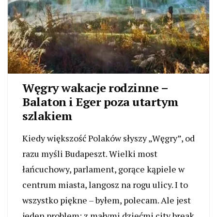
Węgry wakacje rodzinne –
Balaton i Eger poza utartym
szlakiem
Kiedy większość Polaków słyszy „Węgry”, od
razu myśli Budapeszt. Wielki most
łańcuchowy, parlament, gorące kąpiele w
centrum miasta, langosz na rogu ulicy. I to
wszystko piękne – byłem, polecam. Ale jest
jeden problem: z małymi dziećmi city break