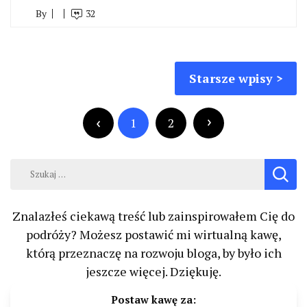
By
32
Nawigacja
Starsze wpisy
po
Stronicowanie
wpisach
wpisów
1
2
Szukaj:
Znalazłeś ciekawą treść lub zainspirowałem Cię do
podróży? Możesz postawić mi wirtualną kawę,
którą przeznaczę na rozwoju bloga, by było ich
jeszcze więcej. Dziękuję.
Postaw kawę za: