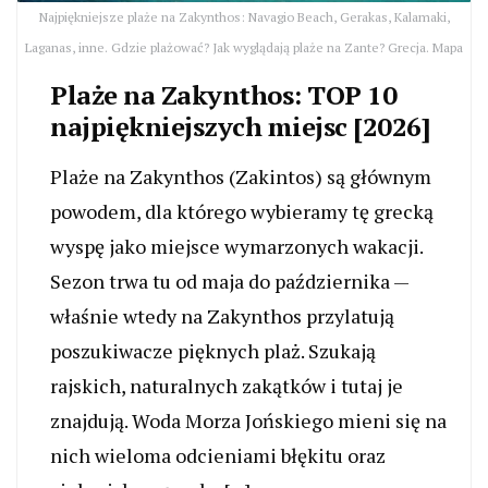
Najpiękniejsze plaże na Zakynthos: Navagio Beach, Gerakas, Kalamaki,
Laganas, inne. Gdzie plażować? Jak wyglądają plaże na Zante? Grecja. Mapa
Plaże na Zakynthos: TOP 10
najpiękniejszych miejsc [2026]
Plaże na Zakynthos (Zakintos) są głównym
powodem, dla którego wybieramy tę grecką
wyspę jako miejsce wymarzonych wakacji.
Sezon trwa tu od maja do października —
właśnie wtedy na Zakynthos przylatują
poszukiwacze pięknych plaż. Szukają
rajskich, naturalnych zakątków i tutaj je
znajdują. Woda Morza Jońskiego mieni się na
nich wieloma odcieniami błękitu oraz