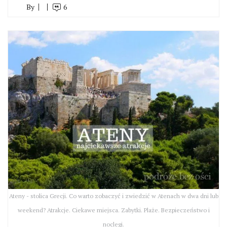
By
6
Ateny - stolica Grecji. Co warto zobaczyć i zwiedzić w Atenach w dwa dni lub
weekend? Atrakcje. Ciekawe miejsca. Zabytki. Plaże. Bezpieczeństwo i
noclegi.