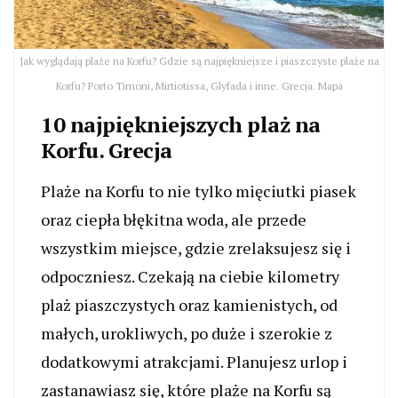
Jak wyglądają plaże na Korfu? Gdzie są najpiękniejsze i piaszczyste plaże na
Korfu? Porto Timoni, Mirtiotissa, Glyfada i inne. Grecja. Mapa
10 najpiękniejszych plaż na
Korfu. Grecja
Plaże na Korfu to nie tylko mięciutki piasek
oraz ciepła błękitna woda, ale przede
wszystkim miejsce, gdzie zrelaksujesz się i
odpoczniesz. Czekają na ciebie kilometry
plaż piaszczystych oraz kamienistych, od
małych, urokliwych, po duże i szerokie z
dodatkowymi atrakcjami. Planujesz urlop i
zastanawiasz się, które plaże na Korfu są