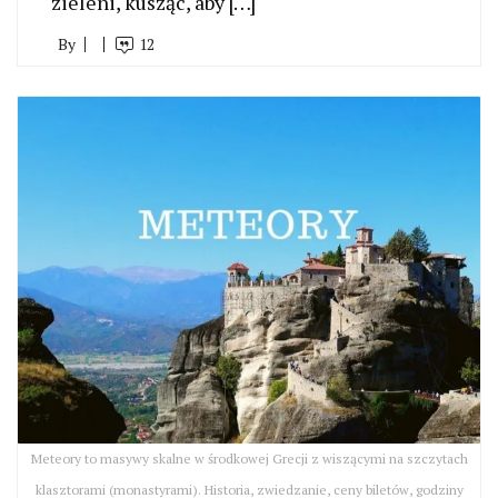
zieleni, kusząc, aby […]
By
12
Meteory to masywy skalne w środkowej Grecji z wiszącymi na szczytach
klasztorami (monastyrami). Historia, zwiedzanie, ceny biletów, godziny