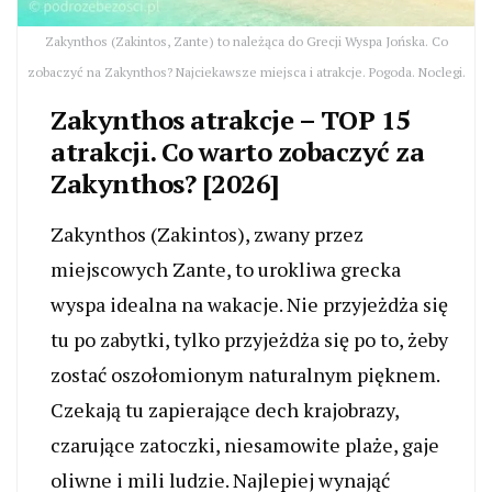
Zakynthos (Zakintos, Zante) to należąca do Grecji Wyspa Jońska. Co
zobaczyć na Zakynthos? Najciekawsze miejsca i atrakcje. Pogoda. Noclegi.
Zakynthos atrakcje – TOP 15
atrakcji. Co warto zobaczyć za
Zakynthos? [2026]
Zakynthos (Zakintos), zwany przez
miejscowych Zante, to urokliwa grecka
wyspa idealna na wakacje. Nie przyjeżdża się
tu po zabytki, tylko przyjeżdża się po to, żeby
zostać oszołomionym naturalnym pięknem.
Czekają tu zapierające dech krajobrazy,
czarujące zatoczki, niesamowite plaże, gaje
oliwne i mili ludzie. Najlepiej wynająć