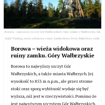
Borowa - najwyższy szczyt Gór Wałbrzyskich. Opis szlaku z Wałbrzycha. Jak
dojść? Parking, wieża widokowa i ruiny Zamku Nowy Dwór. Najkrótszy szlak.
Borowa – wieża widokowa oraz
ruiny zamku. Góry Wałbrzyskie
Borowa to najwyższy szczyt Gór
Wałbrzyskich, a także miasta Wałbrzych. Jej
wysokość to 853 m n.p.m., ale przez strome
stoki oraz sporą wybitność wydaje się być
wyższa, niż jest w rzeczywistości. Pomimo że
jest najwyższym szczytem Gór Wałbrzyskich,