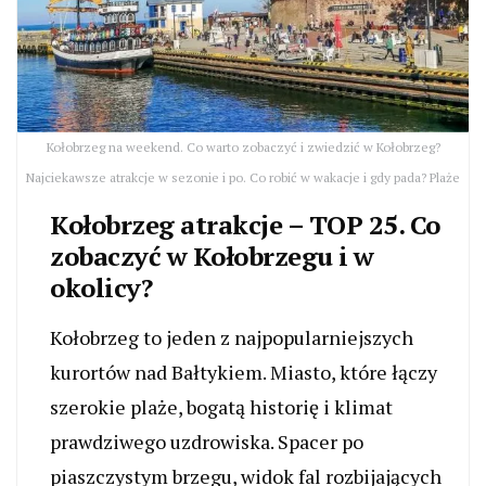
Kołobrzeg na weekend. Co warto zobaczyć i zwiedzić w Kołobrzeg?
Najciekawsze atrakcje w sezonie i po. Co robić w wakacje i gdy pada? Plaże
Kołobrzeg atrakcje – TOP 25. Co
zobaczyć w Kołobrzegu i w
okolicy?
Kołobrzeg to jeden z najpopularniejszych
kurortów nad Bałtykiem. Miasto, które łączy
szerokie plaże, bogatą historię i klimat
prawdziwego uzdrowiska. Spacer po
piaszczystym brzegu, widok fal rozbijających