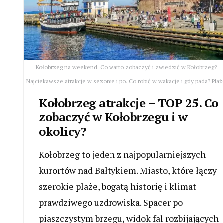
Kołobrzeg na weekend. Co warto zobaczyć i zwiedzić w Kołobrzeg?
Najciekawsze atrakcje w sezonie i po. Co robić w wakacje i gdy pada? Plaż
Kołobrzeg atrakcje – TOP 25. Co
zobaczyć w Kołobrzegu i w
okolicy?
Kołobrzeg to jeden z najpopularniejszych
kurortów nad Bałtykiem. Miasto, które łączy
szerokie plaże, bogatą historię i klimat
prawdziwego uzdrowiska. Spacer po
piaszczystym brzegu, widok fal rozbijających