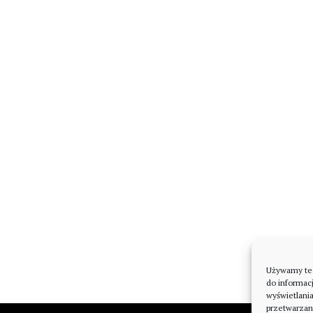
Używamy tech
do informacj
wyświetlani
przetwarzan