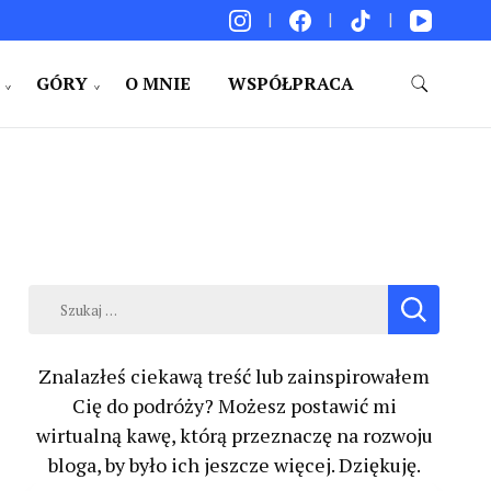
GÓRY
O MNIE
WSPÓŁPRACA
akacje. Porady. Relacje z podróży.
Szukaj:
Znalazłeś ciekawą treść lub zainspirowałem
Cię do podróży? Możesz postawić mi
wirtualną kawę, którą przeznaczę na rozwoju
bloga, by było ich jeszcze więcej. Dziękuję.