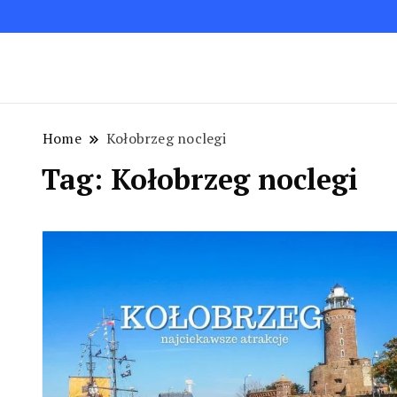
Blog podróżniczy. Najpiękniejsze miejsca w Polsc
Podróże bez ości – Blog podróżnic
Home
Kołobrzeg noclegi
Tag:
Kołobrzeg noclegi