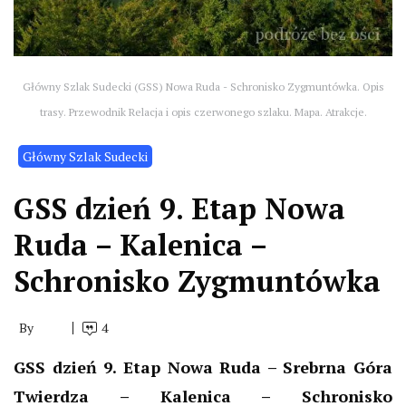
Główny Szlak Sudecki (GSS) Nowa Ruda - Schronisko Zygmuntówka. Opis
trasy. Przewodnik Relacja i opis czerwonego szlaku. Mapa. Atrakcje.
Główny Szlak Sudecki
GSS dzień 9. Etap Nowa
Ruda – Kalenica –
Schronisko Zygmuntówka
By
4
GSS dzień 9. Etap Nowa Ruda – Srebrna Góra
Twierdza – Kalenica – Schronisko