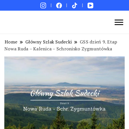
Blog podróżniczy. Najpiękniejsze miejsca w Polsce i
Podróże bez ości – Blog podróżniczy
na świecie. Ciekawe miejsca. Pomysły na weekend i
Home
Główny Szlak Sudecki
GSS dzień 9. Etap
wakacje. Porady. Relacje z podróży.
Nowa Ruda – Kalenica – Schronisko Zygmuntówka