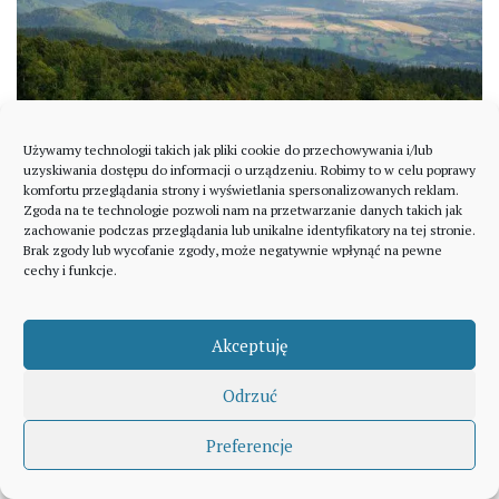
Używamy technologii takich jak pliki cookie do przechowywania i/lub
uzyskiwania dostępu do informacji o urządzeniu. Robimy to w celu poprawy
Po zejściu z wieży mijam kolejną na odcinku wiatę,
komfortu przeglądania strony i wyświetlania spersonalizowanych reklam.
Zgoda na te technologie pozwoli nam na przetwarzanie danych takich jak
Dzikie Skały oraz Słoneczne Skałki i przez szczyt
zachowanie podczas przeglądania lub unikalne identyfikatory na tej stronie.
Brak zgody lub wycofanie zgody, może negatywnie wpłynąć na pewne
Słonecznej (949 m n.p.m.) zaczynam zejście w
cechy i funkcje.
kierunku Schroniska Zygmuntówka.
Akceptuję
Odrzuć
Preferencje