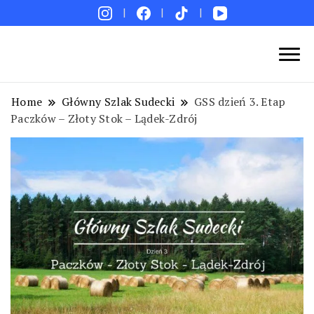
Blog podróżniczy. Najpiękniejsze miejsca w Polsce i
Podróże bez ości – Blog podróżniczy
na świecie. Ciekawe miejsca. Pomysły na weekend i
Home
Główny Szlak Sudecki
GSS dzień 3. Etap
wakacje. Porady. Relacje z podróży.
Paczków – Złoty Stok – Lądek-Zdrój