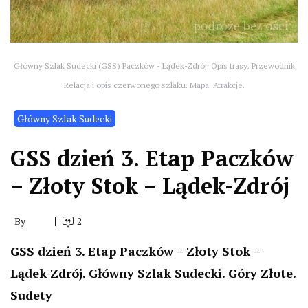
Główny Szlak Sudecki (GSS) Paczków - Lądek-Zdrój. Opis trasy. Przewodnik
Relacja i opis czerwonego szlaku. Mapa. Atrakcje.
Główny Szlak Sudecki
GSS dzień 3. Etap Paczków
– Złoty Stok – Lądek-Zdrój
By
2
GSS dzień 3. Etap Paczków – Złoty Stok –
Lądek-Zdrój. Główny Szlak Sudecki. Góry Złote.
Sudety