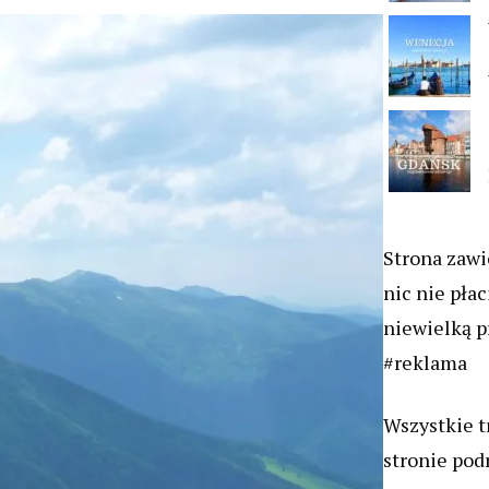
Strona zawie
nic nie płac
niewielką p
#reklama
Wszystkie t
stronie pod