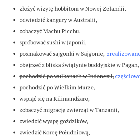
złożyć wizytę hobbitom w Nowej Zelandii,
odwiedzić kangury w Australii,
zobaczyć Machu Picchu,
spróbować sushi w Japonii,
posmakować sajgonki w Sajgonie,
zrealizowan
obejrzeć z bliska świątynie buddyjskie w Pagan,
pochodzić po wulkanach w Indonezji,
częściowo
pochodzić po Wielkim Murze,
wspiąć się na Kilimandżaro,
zobaczyć migrację zwierząt w Tanzanii,
zwiedzić wyspę goździków,
zwiedzić Koreę Południową,