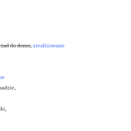
czad do domu,
zrealizowane
ne
nadzie,
ki,