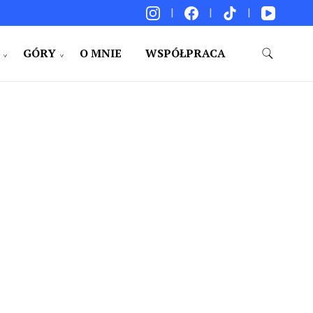
GÓRY
O MNIE
WSPÓŁPRACA
akacje. Porady. Relacje z podróży.