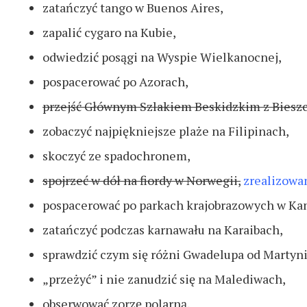
zatańczyć tango w Buenos Aires,
zapalić cygaro na Kubie,
odwiedzić posągi na Wyspie Wielkanocnej,
pospacerować po Azorach,
przejść Głównym Szlakiem Beskidzkim z Biesz
zobaczyć najpiękniejsze plaże na Filipinach,
skoczyć ze spadochronem,
spojrzeć w dół na fiordy w Norwegii,
zrealizowa
pospacerować po parkach krajobrazowych w Ka
zatańczyć podczas karnawału na Karaibach,
sprawdzić czym się różni Gwadelupa od Martyni
„przeżyć” i nie zanudzić się na Malediwach,
obserwować zorzę polarną,