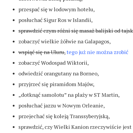
przespać się w lodowym hotelu,
posłuchać Sigur Ros w Islandii,
sprawdzić czym różni się masaż balijski od tajs
zobaczyć wielkie żółwie na Galapagos,
wspiąć się na Uluru,
tego już nie można zrobić
zobaczyć Wodospad Wiktorii,
odwiedzić orangutany na Borneo,
przyjrzeć się piramidom Majów,
„dotknąć samolotu” na plaży w ST Martin,
posłuchać jazzu w Nowym Orleanie,
przejechać się koleją Transsyberyjską,
sprawdzić, czy Wielki Kanion rzeczywiście jest 