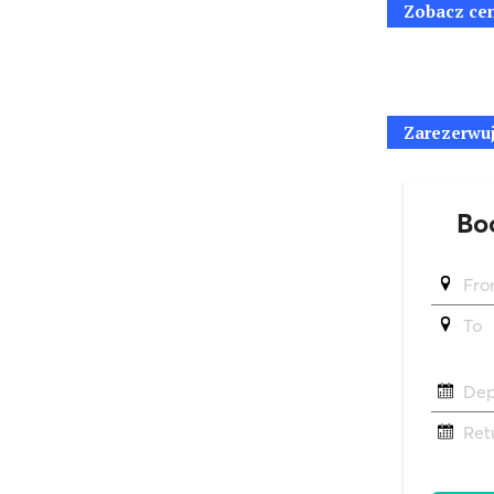
Zobacz ce
Zarezerwuj