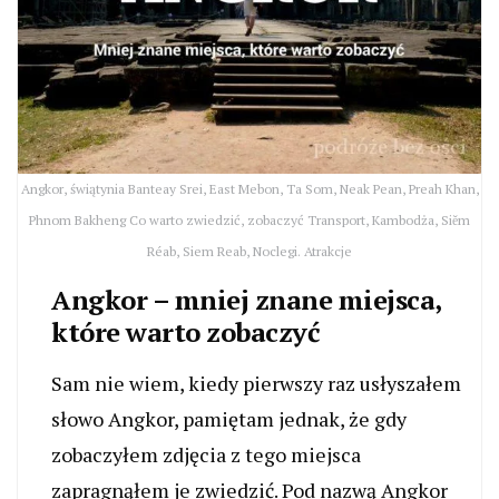
Angkor, świątynia Banteay Srei, East Mebon, Ta Som, Neak Pean, Preah Khan,
Phnom Bakheng Co warto zwiedzić, zobaczyć Transport, Kambodża, Siĕm
Réab, Siem Reab, Noclegi. Atrakcje
Angkor – mniej znane miejsca,
które warto zobaczyć
Sam nie wiem, kiedy pierwszy raz usłyszałem
słowo Angkor, pamiętam jednak, że gdy
zobaczyłem zdjęcia z tego miejsca
zapragnąłem je zwiedzić. Pod nazwą Angkor