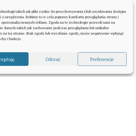
nic nie płacisz, ja za to mogę otrzymać
nologii takich jak pliki cookie do przechowywania i/lub uzyskiwania dostępu
niewielką prowizję, by móc rozwijać blog.
i o urządzeniu. Robimy to w celu poprawy komfortu przeglądania strony i
#reklama
a spersonalizowanych reklam. Zgoda na te technologie pozwoli nam na
ie danych takich jak zachowanie podczas przeglądania lub unikalne
ry na tej stronie. Brak zgody lub wycofanie zgody, może negatywnie wpłynąć
hy i funkcje.
Wszystkie treści i zdjęcia publikowane na
stronie podrozebezosci.pl chronione są
prawem autorskim. Bez zgody autora
ceptuję
Odrzuć
Preferencje
zabronione jest kopiowanie, modyfikowanie
oraz wykorzystywanie ich we własnych
opracowaniach i publikacjach.