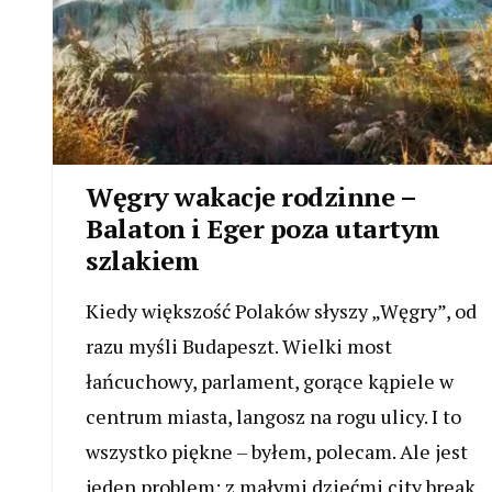
Węgry wakacje rodzinne –
Balaton i Eger poza utartym
szlakiem
Kiedy większość Polaków słyszy „Węgry”, od
razu myśli Budapeszt. Wielki most
łańcuchowy, parlament, gorące kąpiele w
centrum miasta, langosz na rogu ulicy. I to
wszystko piękne – byłem, polecam. Ale jest
jeden problem: z małymi dziećmi city break