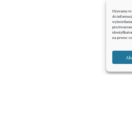
Używamy tech
do informacj
wyświetlani
przetwarzan
identyfikato
na pewne cec
Ak