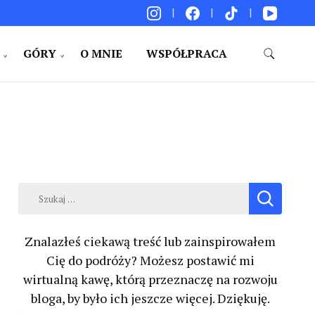
GÓRY
O MNIE
WSPÓŁPRACA
akacje. Porady. Relacje z podróży.
Szukaj:
Znalazłeś ciekawą treść lub zainspirowałem
Cię do podróży? Możesz postawić mi
wirtualną kawę, którą przeznaczę na rozwoju
bloga, by było ich jeszcze więcej. Dziękuję.