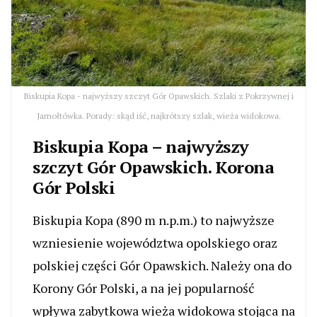
Biskupia Kopa - najwyższy szczyt Gór Opawskich. Szlaki z Pokrzywnej i
Jarnołtówka. Porady: skąd iść, najkrótszy szlak, wieża widokowa.
Biskupia Kopa – najwyższy
szczyt Gór Opawskich. Korona
Gór Polski
Biskupia Kopa (890 m n.p.m.) to najwyższe
wzniesienie województwa opolskiego oraz
polskiej części Gór Opawskich. Należy ona do
Korony Gór Polski, a na jej popularność
wpływa zabytkowa wieża widokowa stojąca na