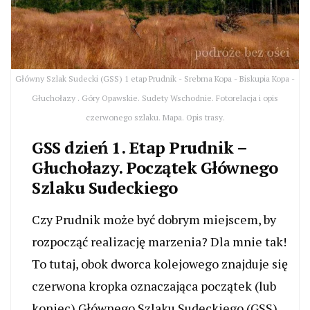
Główny Szlak Sudecki (GSS) 1 etap Prudnik - Srebrna Kopa - Biskupia Kopa -
Głuchołazy . Góry Opawskie. Sudety Wschodnie. Fotorelacja i opis
czerwonego szlaku. Mapa. Opis trasy.
GSS dzień 1. Etap Prudnik –
Głuchołazy. Początek Głównego
Szlaku Sudeckiego
Czy Prudnik może być dobrym miejscem, by
rozpocząć realizację marzenia? Dla mnie tak!
To tutaj, obok dworca kolejowego znajduje się
czerwona kropka oznaczająca początek (lub
koniec) Głównego Szlaku Sudeckiego (GSS).