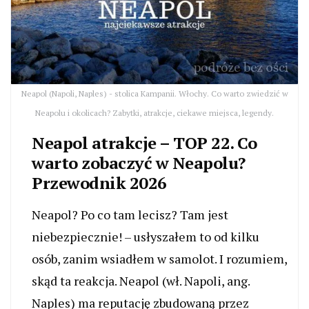
Neapol (Napoli, Naples) - stolica Kampanii. Włochy. Co warto zwiedzić w
Neapolu i okolicach? Zabytki, atrakcje, ciekawe miejsca, legendy.
Neapol atrakcje – TOP 22. Co
warto zobaczyć w Neapolu?
Przewodnik 2026
Neapol? Po co tam lecisz? Tam jest
niebezpiecznie! – usłyszałem to od kilku
osób, zanim wsiadłem w samolot. I rozumiem,
skąd ta reakcja. Neapol (wł. Napoli, ang.
Naples) ma reputację zbudowaną przez