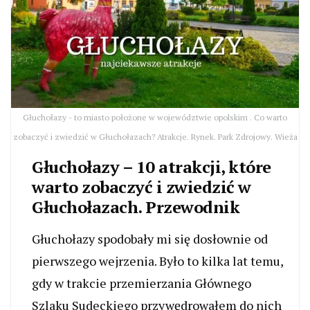
Głuchołazy - to miasto położone w województwie opolskim . Co warto
zobaczyć i zwiedzić w Głuchołazach? Atrakcje. Rynek. Park Zdrojowy. Wieża
Głuchołazy – 10 atrakcji, które
warto zobaczyć i zwiedzić w
Głuchołazach. Przewodnik
Głuchołazy spodobały mi się dosłownie od
pierwszego wejrzenia. Było to kilka lat temu,
gdy w trakcie przemierzania Głównego
Szlaku Sudeckiego przywędrowałem do nich