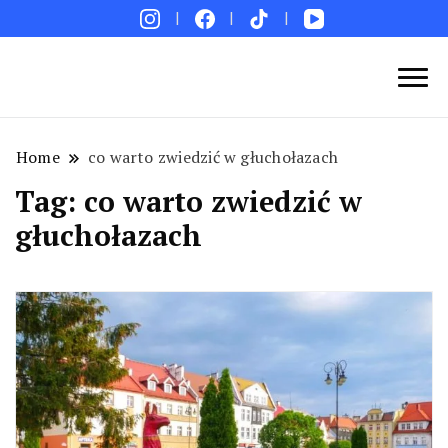
Blog podróżniczy. Najpiękniejsze miejsca w Polsce i
Podróże bez ości – Blog podróżniczy
na świecie. Ciekawe miejsca. Pomysły na weekend i
wakacje. Porady. Relacje z podróży.
Home
co warto zwiedzić w głuchołazach
Tag:
co warto zwiedzić w
głuchołazach