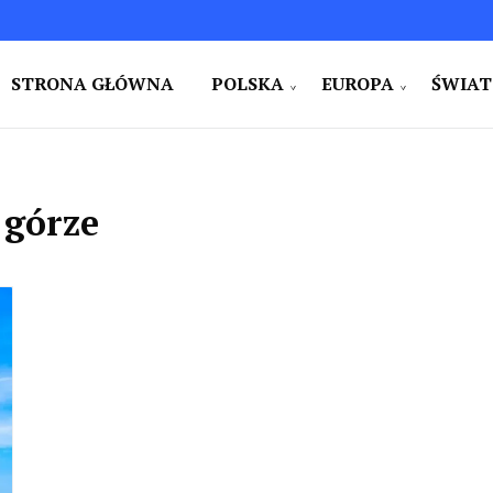
STRONA GŁÓWNA
POLSKA
EUROPA
ŚWIAT
e i na świecie. Ciekawe miejsca. Pomysły na weekend i w
zy
j górze