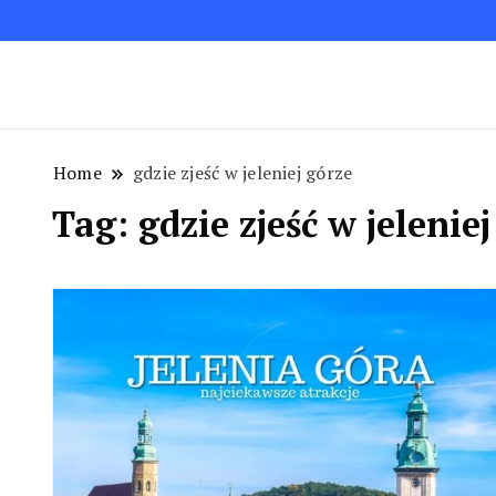
Blog podróżniczy. Najpiękniejsze miejsca w Polsc
Podróże bez ości – Blog podróżnic
Home
gdzie zjeść w jeleniej górze
Tag:
gdzie zjeść w jelenie