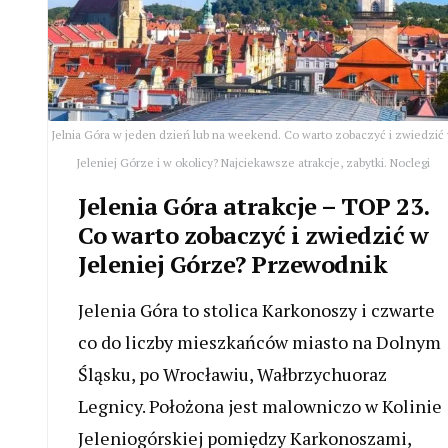
Jelnia Góra w jeden dzień lub na weekend. Co warto zobaczyć i zwiedzić
Jeleniej Górze i w okolicy? Najciekawsze atrakcje, zabytki. Noclegi
Jelenia Góra atrakcje – TOP 23.
Co warto zobaczyć i zwiedzić w
Jeleniej Górze? Przewodnik
Jelenia Góra to stolica Karkonoszy i czwarte
co do liczby mieszkańców miasto na Dolnym
Śląsku, po Wrocławiu, Wałbrzychuoraz
Legnicy. Położona jest malowniczo w Kolinie
Jeleniogórskiej pomiędzy Karkonoszami,