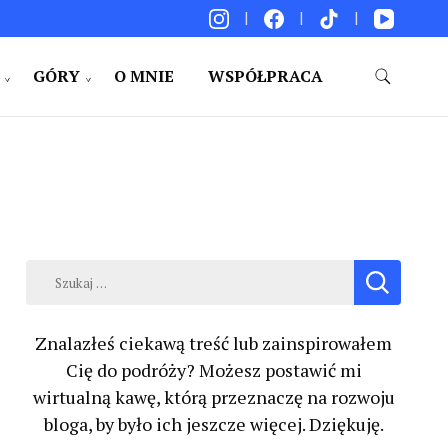
GÓRY
O MNIE
WSPÓŁPRACA
akacje. Porady. Relacje z podróży.
Szukaj:
Znalazłeś ciekawą treść lub zainspirowałem
Cię do podróży? Możesz postawić mi
wirtualną kawę, którą przeznaczę na rozwoju
bloga, by było ich jeszcze więcej. Dziękuję.