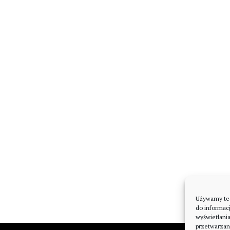
Używamy tech
do informacj
wyświetlani
przetwarzan