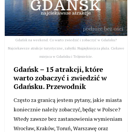
Gdańsk na weekend. Co warto zwiedzić i zobaczyć w Gdańsku?
Najciekawsze atrakcje turystyczne, zabytki. Najpiękniejsza plaża. Ciekawe
miejsca w Gdańsku i Trójmieście.
Gdańsk – 15 atrakcji, które
warto zobaczyć i zwiedzić w
Gdańsku. Przewodnik
Często za granicą jestem pytany, jakie miasta
koniecznie należy zobaczyć, będąc w Polsce?
Wtedy zawsze bez zastanowienia wymieniam
Wrocław, Kraków, Toruń, Warszawę oraz