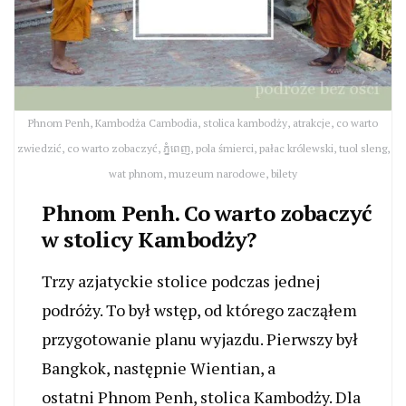
Phnom Penh, Kambodża Cambodia, stolica kambodży, atrakcje, co warto
zwiedzić, co warto zobaczyć, ភ្នំពេញ, pola śmierci, pałac królewski, tuol sleng,
wat phnom, muzeum narodowe, bilety
Phnom Penh. Co warto zobaczyć
w stolicy Kambodży?
Trzy azjatyckie stolice podczas jednej
podróży. To był wstęp, od którego zacząłem
przygotowanie planu wyjazdu. Pierwszy był
Bangkok, następnie Wientian, a
ostatni Phnom Penh, stolica Kambodży. Dla