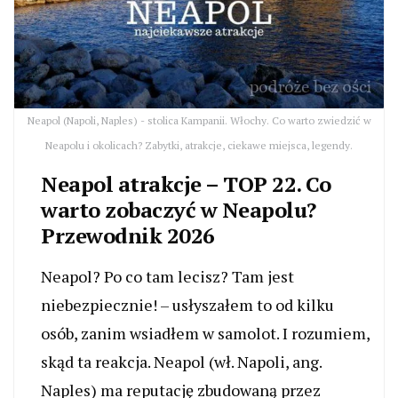
Neapol (Napoli, Naples) - stolica Kampanii. Włochy. Co warto zwiedzić w
Neapolu i okolicach? Zabytki, atrakcje, ciekawe miejsca, legendy.
Neapol atrakcje – TOP 22. Co
warto zobaczyć w Neapolu?
Przewodnik 2026
Neapol? Po co tam lecisz? Tam jest
niebezpiecznie! – usłyszałem to od kilku
osób, zanim wsiadłem w samolot. I rozumiem,
skąd ta reakcja. Neapol (wł. Napoli, ang.
Naples) ma reputację zbudowaną przez