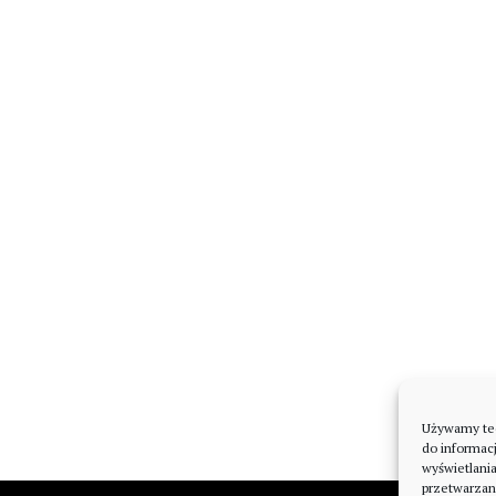
Używamy tech
do informacj
wyświetlani
przetwarzan