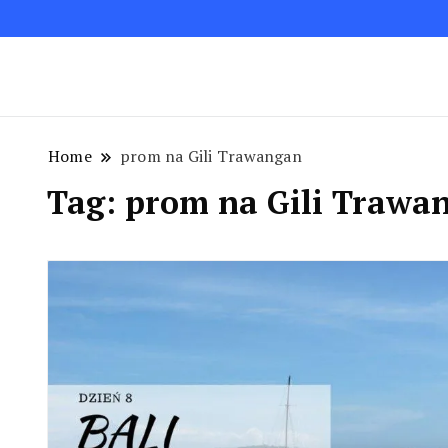
Blog podróżniczy. Najpiękniejsze miejsca w Polsc
Podróże bez ości – Blog podróżnic
Home
prom na Gili Trawangan
Tag:
prom na Gili Trawa