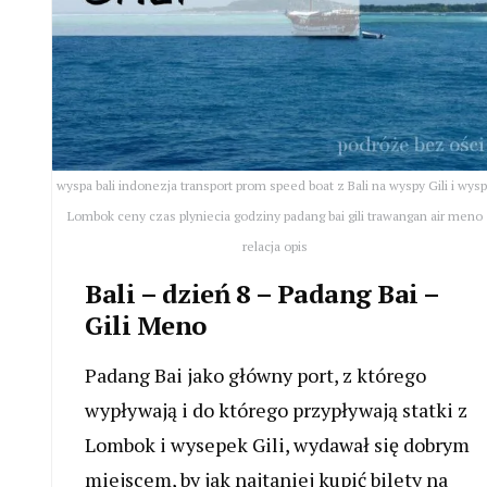
wyspa bali indonezja transport prom speed boat z Bali na wyspy Gili i wys
Lombok ceny czas plyniecia godziny padang bai gili trawangan air meno
relacja opis
Bali – dzień 8 – Padang Bai –
Gili Meno
Padang Bai jako główny port, z którego
wypływają i do którego przypływają statki z
Lombok i wysepek Gili, wydawał się dobrym
miejscem, by jak najtaniej kupić bilety na