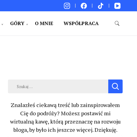
GÓRY
O MNIE
WSPÓŁPRACA
akacje. Porady. Relacje z podróży.
Szukaj:
Znalazłeś ciekawą treść lub zainspirowałem
Cię do podróży? Możesz postawić mi
wirtualną kawę, którą przeznaczę na rozwoju
bloga, by było ich jeszcze więcej. Dziękuję.