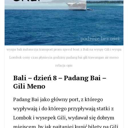
wyspa bali indonezja transport prom speed boat z Bali na wyspy Gili i wyspa
Lombok ceny czas plyniecia godziny padang bai gili trawangan air meno
relacja opis
Bali – dzień 8 – Padang Bai –
Gili Meno
Padang Bai jako główny port, z którego
wypływają i do którego przypływają statki z
Lombok i wysepek Gili, wydawał się dobrym
miejscem, by jak najtaniej kupić bilety na Gili