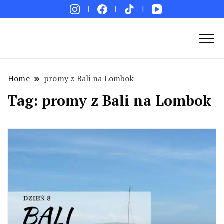
Blog podróżniczy. Najpiękniejsze miejsca w Polsce i
Podróże bez ości – Blog podróżniczy
na świecie. Ciekawe miejsca. Pomysły na weekend i
wakacje. Porady. Relacje z podróży.
Home
promy z Bali na Lombok
Tag:
promy z Bali na Lombok