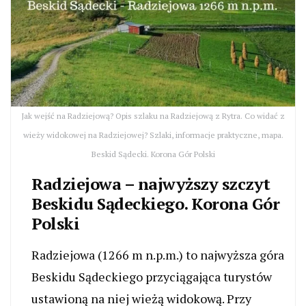
Jak wejść na Radziejową? Opis szlaku na Radziejową z Rytra. Co widać z
wieży widokowej na Radziejowej? Szlaki, informacje praktyczne, mapa.
Beskid Sądecki. Korona Gór Polski
Radziejowa – najwyższy szczyt
Beskidu Sądeckiego. Korona Gór
Polski
Radziejowa (1266 m n.p.m.) to najwyższa góra
Beskidu Sądeckiego przyciągająca turystów
ustawioną na niej wieżą widokową. Przy