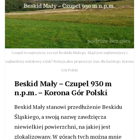
Czupel to najwyższy szczyt Beskidu Małego. Skąd jest najłatwiejszy i
najbardziej widokowy szlak? Relacja plus propozycje tras dla każdego. Korona
Gór Polski
Beskid Mały – Czupel 930 m
n.p.m. – Korona Gór Polski
Beskid Mały stanowi przedłużenie Beskidu
Śląskiego, a swoją nazwę zawdzięcza
niewielkiej powierzchni, na jakiej jest
zlokalizowany. W górach tych można mnie