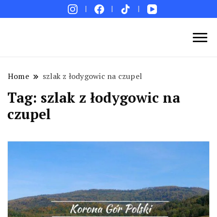
Blog podróżniczy. Najpiękniejsze miejsca w Polsce i
Podróże bez ości – Blog podróżniczy
na świecie. Ciekawe miejsca. Pomysły na weekend i
wakacje. Porady. Relacje z podróży.
Home
szlak z łodygowic na czupel
Tag:
szlak z łodygowic na
czupel