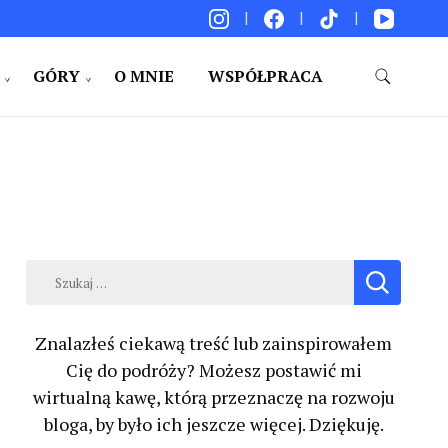
GÓRY
O MNIE
WSPÓŁPRACA
akacje. Porady. Relacje z podróży.
Szukaj:
Znalazłeś ciekawą treść lub zainspirowałem
Cię do podróży? Możesz postawić mi
wirtualną kawę, którą przeznaczę na rozwoju
bloga, by było ich jeszcze więcej. Dziękuję.