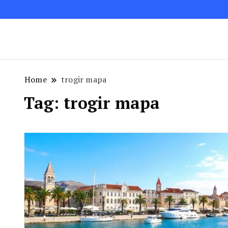
Blog podróżniczy. Najpiękniejsze miejsca w Polsc
Podróże bez ości – Blog podróżnic
Home
trogir mapa
Tag:
trogir mapa