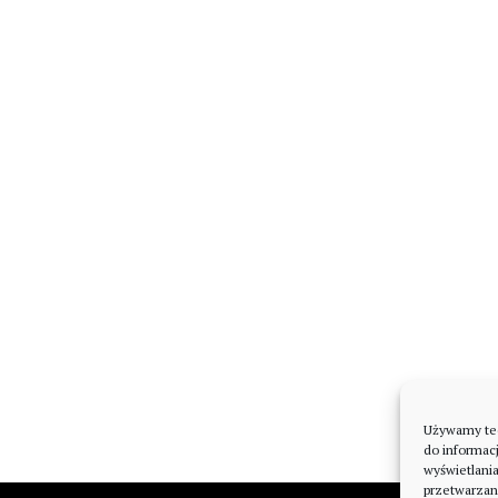
Używamy tech
do informacj
wyświetlani
przetwarzan