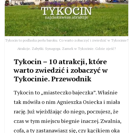
Tykocin to podlaska perła baroku. Co warto zobaczyć i zwiedzić w Tykocinie?
Atrakcje. Zabytki. Synagoga. Zamek w Tykocinie. Gdzie zjeść?
Tykocin – 10 atrakcji, które
warto zwiedzić i zobaczyć w
Tykocinie. Przewodnik
Tykocin to „miasteczko bajeczka”. Właśnie
tak mówiła o nim Agnieszka Osiecka i miała
rację. Już wjeżdżając do niego, poczujesz, że
czas w tym miejscu biegnie inaczej. Zwalnia,
cofa, a ty zastanawiasz się, czy kącikiem oka