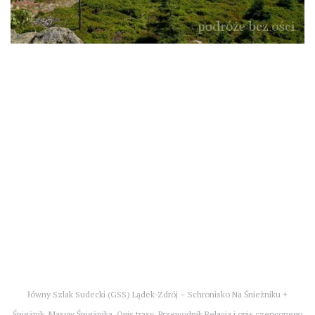
łówny Szlak Sudecki (GSS) Lądek-Zdrój – Schronisko Na Śnieżniku +
Śnieżnik. Masyw Śnieżnika. Opis trasy. Przewodnik Relacja i opis czerwonego