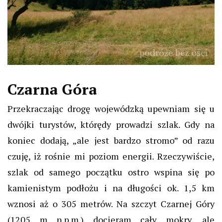
Czarna Góra
Przekraczając drogę wojewódzką upewniam się u
dwójki turystów, którędy prowadzi szlak. Gdy na
koniec dodają, „ale jest bardzo stromo” od razu
czuję, iż rośnie mi poziom energii. Rzeczywiście,
szlak od samego początku ostro wspina się po
kamienistym podłożu i na długości ok. 1,5 km
wznosi aż o 305 metrów. Na szczyt Czarnej Góry
(1205 m n.p.m.) docieram cały mokry, ale