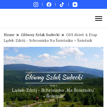
Blog podróżniczy. Najpiękniejsze miejsca w Polsce i
Podróże bez ości – Blog podróżniczy
na świecie. Ciekawe miejsca. Pomysły na weekend i
Home
Główny Szlak Sudecki
GSS dzień 4. Etap
wakacje. Porady. Relacje z podróży.
Lądek-Zdrój – Schronisko Na Śnieżniku + Śnieżnik