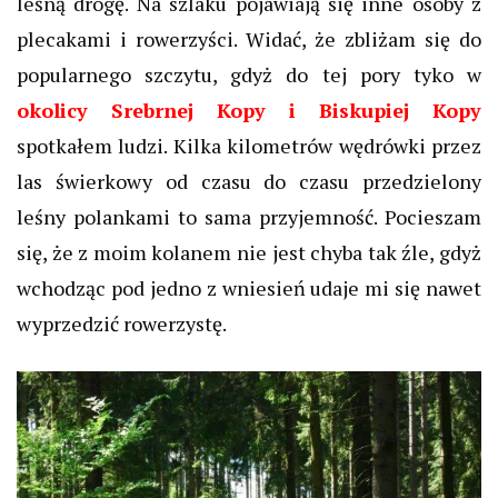
leśną drogę. Na szlaku pojawiają się inne osoby z
plecakami i rowerzyści. Widać, że zbliżam się do
popularnego szczytu, gdyż do tej pory tyko w
okolicy Srebrnej Kopy i Biskupiej Kopy
spotkałem ludzi. Kilka kilometrów wędrówki przez
las świerkowy od czasu do czasu przedzielony
leśny polankami to sama przyjemność. Pocieszam
się, że z moim kolanem nie jest chyba tak źle, gdyż
wchodząc pod jedno z wniesień udaje mi się nawet
wyprzedzić rowerzystę.