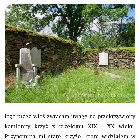
Idąc przez wieś zwracam uwagę na przekrzywiony
kamienny krzyż z przełomu XIX i XX wieku.
Przypomina mi stare krzyże, które widziałem w