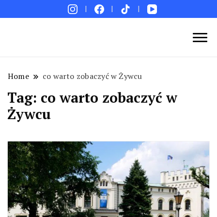
Blog podróżniczy. Najpiękniejsze miejsca w Polsce i
Podróże bez ości – Blog podróżniczy
na świecie. Ciekawe miejsca. Pomysły na weekend i
wakacje. Porady. Relacje z podróży.
Home
co warto zobaczyć w Żywcu
Tag:
co warto zobaczyć w
Żywcu