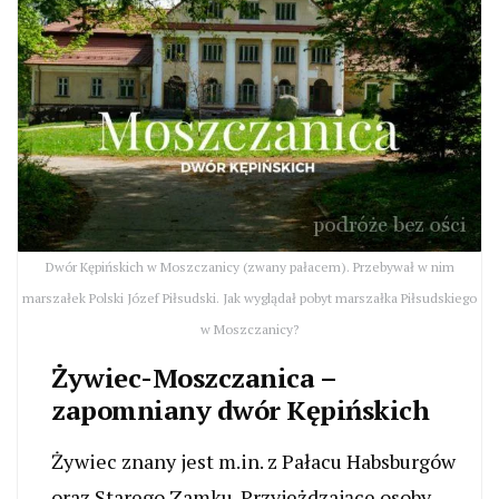
Dwór Kępińskich w Moszczanicy (zwany pałacem). Przebywał w nim
marszałek Polski Józef Piłsudski. Jak wyglądał pobyt marszałka Piłsudskiego
w Moszczanicy?
Żywiec-Moszczanica –
zapomniany dwór Kępińskich
Żywiec znany jest m.in. z Pałacu Habsburgów
oraz Starego Zamku. Przyjeżdzające osoby