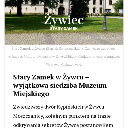
Stary Zamek w Żywcu (Zamek Komorowskich). Czy warto zwiedzić i
zobaczyć Muzeum Miejskie w Żywcu? Bilety. Godziny otwarcia. Atrakcje.
Wystawy. Ciekawowski.
Stary Zamek w Żywcu –
wyjątkowa siedziba Muzeum
Miejskiego
Zwiedziwszy dwór Kępińskich w Żywcu
Moszczanicy, kolejnym punktem na trasie
odkrywania sekretów Żywca postanowiłem