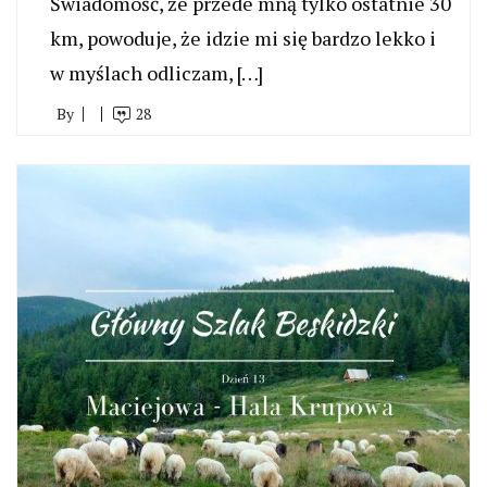
Świadomość, że przede mną tylko ostatnie 30
km, powoduje, że idzie mi się bardzo lekko i
w myślach odliczam, […]
By
28