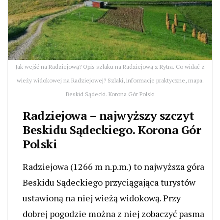
Jak wejść na Radziejową? Opis szlaku na Radziejową z Rytra. Co widać z
wieży widokowej na Radziejowej? Szlaki, informacje praktyczne, mapa.
Beskid Sądecki. Korona Gór Polski
Radziejowa – najwyższy szczyt
Beskidu Sądeckiego. Korona Gór
Polski
Radziejowa (1266 m n.p.m.) to najwyższa góra
Beskidu Sądeckiego przyciągająca turystów
ustawioną na niej wieżą widokową. Przy
dobrej pogodzie można z niej zobaczyć pasma