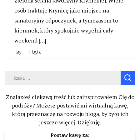
zielona ściana Jaworzyny Krynickiej. Wiele
osób traktuje Krynicę jako miejsce na
sanatoryjny odpoczynek, a tymczasem to
kierunek, który spokojnie wypełni cały
weekend […]
By
6
Szukaj:
Znalazłeś ciekawą treść lub zainspirowałem Cię do
podróży? Możesz postawić mi wirtualną kawę,
którą przeznaczę na rozwoju bloga, by było ich
jeszcze więcej. Dziękuję.
Postaw kawę za: