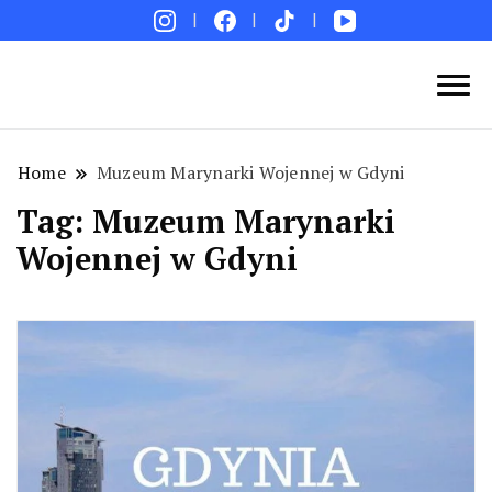
Blog podróżniczy. Najpiękniejsze miejsca w Polsce i
Podróże bez ości – Blog podróżniczy
na świecie. Ciekawe miejsca. Pomysły na weekend i
wakacje. Porady. Relacje z podróży.
Home
Muzeum Marynarki Wojennej w Gdyni
Tag:
Muzeum Marynarki
Wojennej w Gdyni