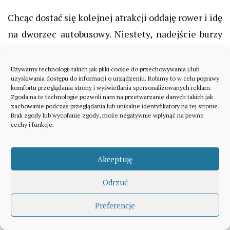
Chcąc dostać się kolejnej atrakcji oddaję rower i idę
na dworzec autobusowy. Niestety, nadejście burzy
powoduje, że muszę zrezygnować ze zwiedzenia
Buddha Park (informacje, jak się tam dostać i co
Używamy technologii takich jak pliki cookie do przechowywania i/lub
uzyskiwania dostępu do informacji o urządzeniu. Robimy to w celu poprawy
zawiera zamieszczam pod koniec wpisu).
komfortu przeglądania strony i wyświetlania spersonalizowanych reklam.
Zgoda na te technologie pozwoli nam na przetwarzanie danych takich jak
zachowanie podczas przeglądania lub unikalne identyfikatory na tej stronie.
Co można robić w Wientian gdy
Brak zgody lub wycofanie zgody, może negatywnie wpłynąć na pewne
pada?
cechy i funkcje.
To dobra okazja, by spróbować lokalnej kuchni.
Moją kulinarną przygodę rozpoczynam od tak
Akceptuję
popularnej w Azji „kuchni ulicznej”. Chwila
Odrzuć
obserwacji i udaję się do straganu, gdzie widzę, że
Preferencje
stołuje się najwięcej Laotańczyków. Okazuje się, że
największą popularnością cieszą się kanapki z