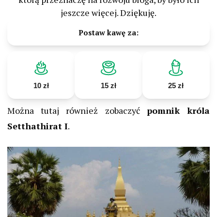
jeszcze więcej. Dziękuję.
Postaw kawę za:
10 zł
15 zł
25 zł
Można tutaj również zobaczyć
pomnik króla
Setthathirat I
.