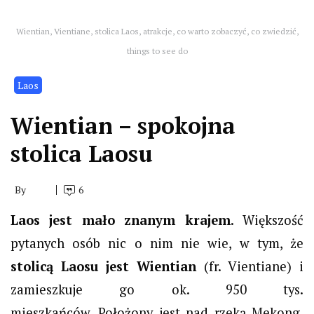
Wientian, Vientiane, stolica Laos, atrakcje, co warto zobaczyć, co zwiedzić,
things to see do
Laos
Wientian – spokojna
stolica Laosu
By
6
Laos jest mało znanym krajem
. Większość
pytanych osób nic o nim nie wie, w tym, że
stolicą Laosu jest Wientian
(fr. Vientiane) i
zamieszkuje go ok. 950 tys.
mieszkańców. Położony jest nad rzeką Mekong,