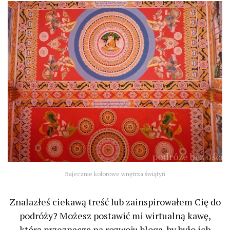
Bajecznie kolorowe wnętrza świątyń
Znalazłeś ciekawą treść lub zainspirowałem Cię do
podróży? Możesz postawić mi wirtualną kawę,
którą przeznaczę na rozwoju bloga, by było ich