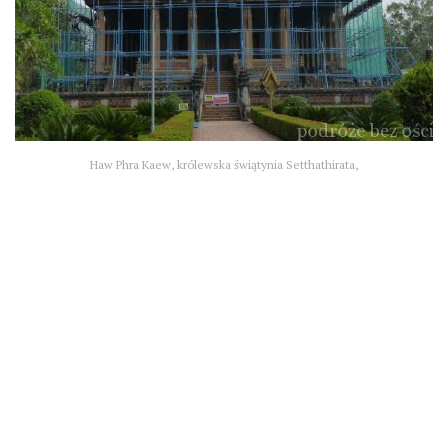
Haw Phra Kaew, królewska świątynia Setthathirata,