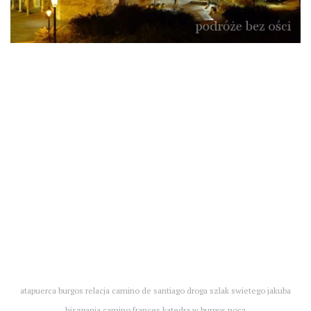
atapuerca burgos relacja camino de santiago droga szlak swietego jakuba
hiszpania camino frances katedra w burgos nocą