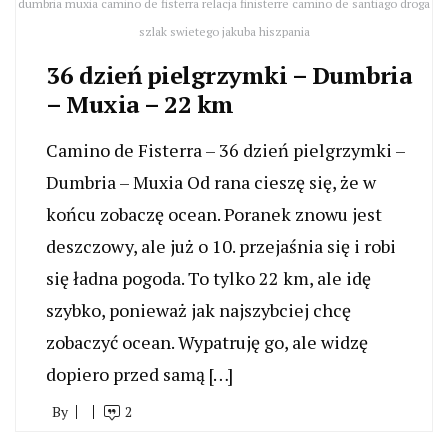
dumbria muxia camino de fisterra relacja finisterre camino de santiago droga
szlak swietego jakuba hiszpania
36 dzień pielgrzymki – Dumbria
– Muxia – 22 km
Camino de Fisterra – 36 dzień pielgrzymki –
Dumbria – Muxia Od rana cieszę się, że w
końcu zobaczę ocean. Poranek znowu jest
deszczowy, ale już o 10. przejaśnia się i robi
się ładna pogoda. To tylko 22 km, ale idę
szybko, ponieważ jak najszybciej chcę
zobaczyć ocean. Wypatruję go, ale widzę
dopiero przed samą […]
By
2