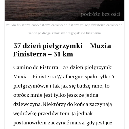
muxia finisterra cabo fisterra camino de fisterra relacja finisterre camino de
santiago droga szlak swietego jakuba hiszpania
37 dzień pielgrzymki – Muxia –
Finisterra – 31 km
Camino de Fisterra – 37 dzień pielgrzymki –
Muxia – Finisterra W albergue spało tylko 5
pielgrzymów, a i tak jak się budzę rano, to
oprócz mnie jest tylko jeszcze jedna
dziewczyna. Niektórzy do końca zaczynają
wędrówkę przed świtem. Ja jednak
postanowiłem zaczynać marsz, gdy jest już