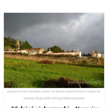
negreira olveiroa dumbria camino de fisterra relacja finisterre camino de
santiago droga szlak swietego jakuba hiszpania