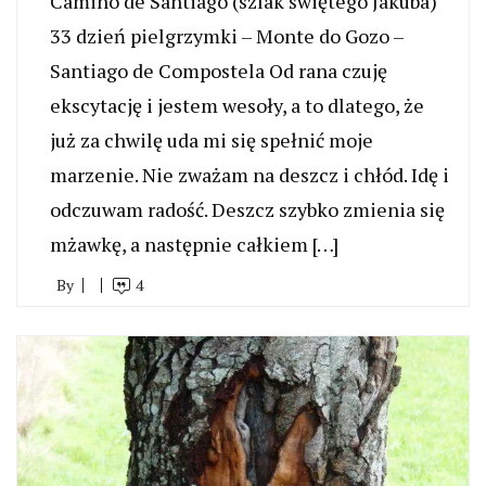
Camino de Santiago (szlak świętego Jakuba)
33 dzień pielgrzymki – Monte do Gozo –
Santiago de Compostela Od rana czuję
ekscytację i jestem wesoły, a to dlatego, że
już za chwilę uda mi się spełnić moje
marzenie. Nie zważam na deszcz i chłód. Idę i
odczuwam radość. Deszcz szybko zmienia się
mżawkę, a następnie całkiem […]
By
4