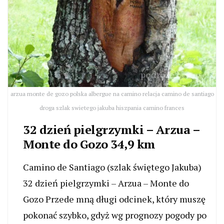
arzua monte de gozo polska albergue na camino relacja camino de santiago
droga szlak swietego jakuba hiszpania camino frances
32 dzień pielgrzymki – Arzua –
Monte do Gozo 34,9 km
Camino de Santiago (szlak świętego Jakuba)
32 dzień pielgrzymki – Arzua – Monte do
Gozo Przede mną długi odcinek, który muszę
pokonać szybko, gdyż wg prognozy pogody po