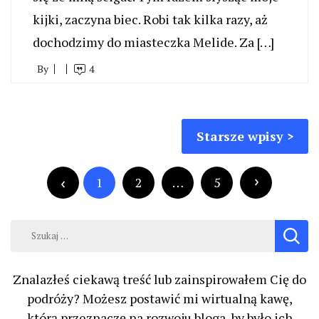
kijki, zaczyna biec. Robi tak kilka razy, aż
dochodzimy do miasteczka Melide. Za […]
By
4
Nawigacja
Starsze wpisy
po
Stronicowanie
wpisach
wpisów
1
2
…
5
Szukaj:
Znalazłeś ciekawą treść lub zainspirowałem Cię do
podróży? Możesz postawić mi wirtualną kawę,
którą przeznaczę na rozwoju bloga, by było ich