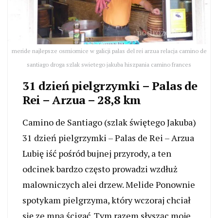
meride najlepsze osmiornice w galicji palas del rei arzua relacja camino de
santiago droga szlak swietego jakuba hiszpania camino frances
31 dzień pielgrzymki – Palas de
Rei – Arzua – 28,8 km
Camino de Santiago (szlak świętego Jakuba)
31 dzień pielgrzymki – Palas de Rei – Arzua
Lubię iść pośród bujnej przyrody, a ten
odcinek bardzo często prowadzi wzdłuż
malowniczych alei drzew. Melide Ponownie
spotykam pielgrzyma, który wczoraj chciał
się ze mną ścigać. Tym razem słysząc moje