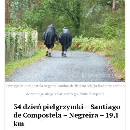
santiago de compostela negreira camino de fisterra relacja finisterre camino
de santiago droga szlak swietego jakuba hiszpania
34 dzień pielgrzymki – Santiago
de Compostela – Negreira – 19,1
km