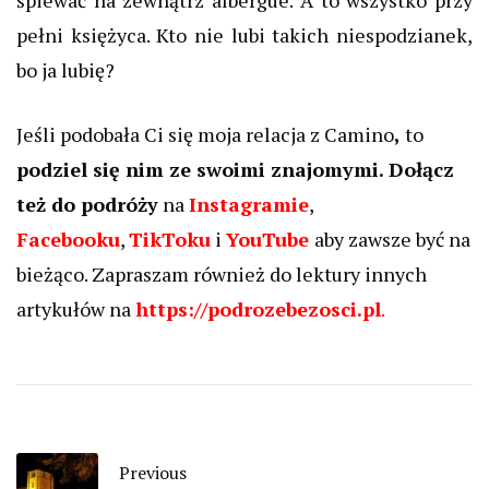
śpiewać na zewnątrz albergue. A to wszystko przy
pełni księżyca. Kto nie lubi takich niespodzianek,
bo ja lubię?
Jeśli podobała Ci się moja relacja z Camino
,
to
podziel się nim ze swoimi znajomymi.
Dołącz
też do podróży
na
Instagramie
,
Facebooku
,
TikToku
i
YouTube
aby zawsze być na
bieżąco. Zapraszam również do lektury innych
artykułów na
https://podrozebezosci.pl
.
Previous