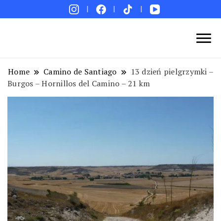
Blog podróżniczy. Najpiękniejsze miejsca w Polsce i
Podróże bez ości – Blog podróżniczy
na świecie. Ciekawe miejsca. Pomysły na weekend i
Home
Camino de Santiago
13 dzień pielgrzymki –
wakacje. Porady. Relacje z podróży.
Burgos – Hornillos del Camino – 21 km