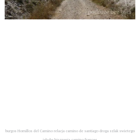
burgos Hornillos del Camino relacja camino de santiago droga szlak swietego
jakuba hiszpania camino frances