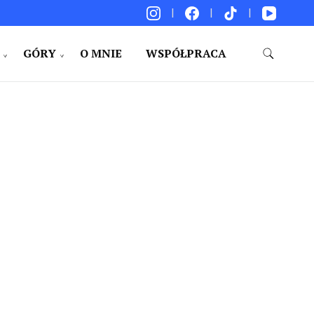
GÓRY
O MNIE
WSPÓŁPRACA
akacje. Porady. Relacje z podróży.