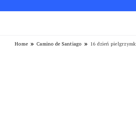
Blog podróżniczy. Najpiękniejsze miejsca w Polsc
Podróże bez ości – Blog podróżnic
Home
Camino de Santiago
16 dzień pielgrzymk