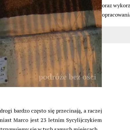
oraz wykor
opracowania
ogi bardzo często się przecinają, a raczej
miast Marco jest 23 letnim Sycylijczykiem
atrzymujemy się w tych samych miejscach.