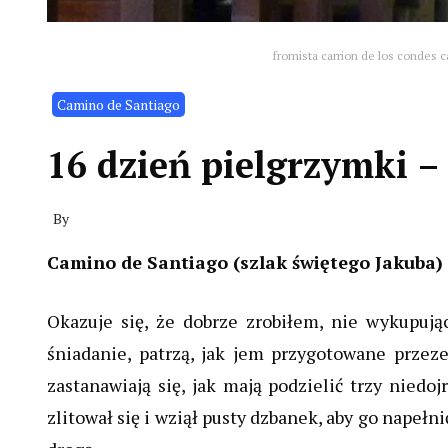
fromista carrion de los condes c
Camino de Santiago
16 dzień pielgrzymki –
By
Camino de Santiago (szlak świętego Jakuba) 
Okazuje się, że dobrze zrobiłem, nie wykupując
śniadanie, patrzą, jak jem przygotowane prze
zastanawiają się, jak mają podzielić trzy nied
zlitował się i wziął pusty dzbanek, aby go napeł