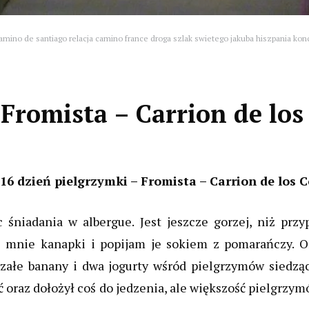
amino de santiago relacja camino france droga szlak swietego jakuba hiszpania konc
 Fromista – Carrion de lo
16 dzień pielgrzymki –
Fromista
– Carrion de los 
 śniadania w albergue. Jest jeszcze gorzej, niż przy
ze mnie kanapki i popijam je sokiem z pomarańczy. 
ojrzałe banany i dwa jogurty wśród pielgrzymów siedzą
nić oraz dołożył coś do jedzenia, ale większość pielgrz