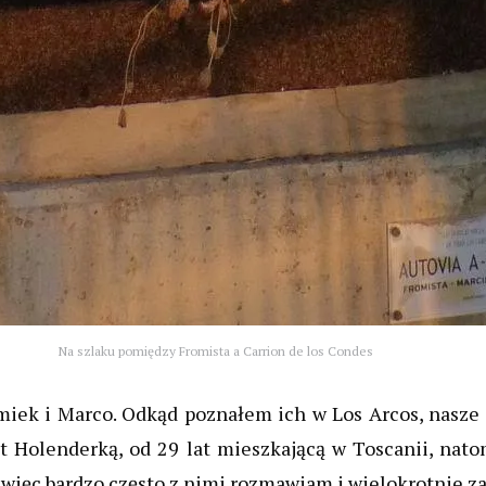
Na szlaku pomiędzy Fromista a Carrion de los Condes
miek i Marco. Odkąd poznałem ich w Los Arcos, nasze dr
t Holenderką, od 29 lat mieszkającą w Toscanii, nato
 więc bardzo często z nimi rozmawiam i wielokrotnie z