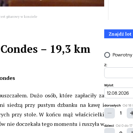
ert gitarowy w kosciele
Znajdź lot
s Condes – 19,3 km
Condes
puszczałem. Dużo osób, które zapłaciły za
Oni siedzą przy pustym dzbanku na kawę i
cych przy stole. W końcu mąż właścicielki
ymów nie doczekała tego momentu i ruszyła w