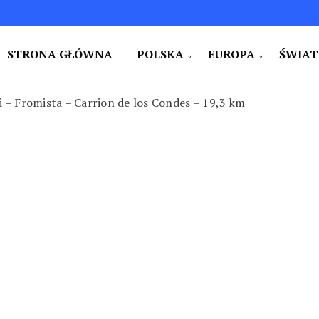
STRONA GŁÓWNA
POLSKA
EUROPA
ŚWIAT
e i na świecie. Ciekawe miejsca. Pomysły na weekend i w
zy
i – Fromista – Carrion de los Condes – 19,3 km