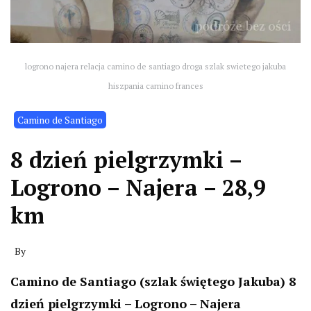
logrono najera relacja camino de santiago droga szlak swietego jakuba
hiszpania camino frances
Camino de Santiago
8 dzień pielgrzymki –
Logrono – Najera – 28,9
km
By
Camino de Santiago (szlak świętego Jakuba) 8
dzień pielgrzymki –
Logrono
– Najera