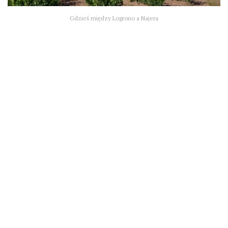
Gdzieś między Logrono a Najera