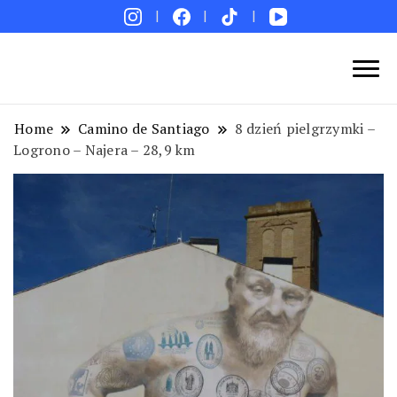
Blog podróżniczy. Najpiękniejsze miejsca w Polsce i
Podróże bez ości – Blog podróżniczy
na świecie. Ciekawe miejsca. Pomysły na weekend i
Home
Camino de Santiago
8 dzień pielgrzymki –
wakacje. Porady. Relacje z podróży.
Logrono – Najera – 28,9 km