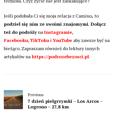
termosu. Czyż życie nie jest zaskakujące?
Jeśli podobała Ci się moja relacja z Camino
,
to
podziel się nim ze swoimi znajomymi.
Dołącz
też do podróży
na
Instagramie
,
Facebooku
,
TikToku
i
YouTube
aby zawsze być na
bieżąco. Zapraszam również do lektury innych
artykułów na
https://podrozebezosci.pl
.
Previous
7 dzień pielgrzymki – Los Arcos –
Logrono – 27,8 km