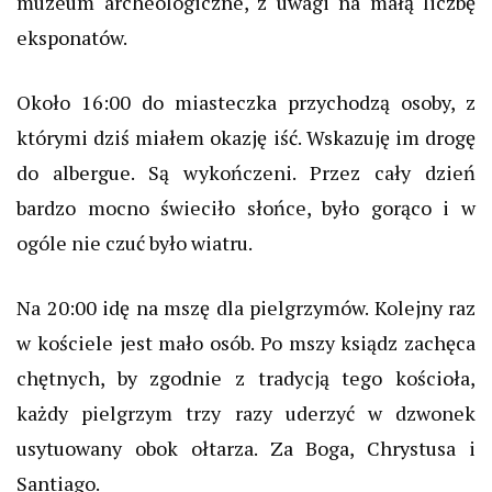
muzeum archeologiczne, z uwagi na małą liczbę
eksponatów.
Około 16:00 do miasteczka przychodzą osoby, z
którymi dziś miałem okazję iść. Wskazuję im drogę
do
albergue
. Są wykończeni. Przez cały dzień
bardzo mocno świeciło słońce, było gorąco i w
ogóle nie czuć było wiatru.
Na 20:00 idę na mszę dla pielgrzymów. Kolejny raz
w kościele jest mało osób. Po mszy ksiądz zachęca
chętnych, by zgodnie z tradycją tego kościoła,
każdy pielgrzym trzy razy uderzyć w dzwonek
usytuowany obok ołtarza. Za Boga, Chrystusa i
Santiago.