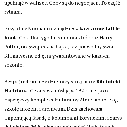
upchnąć w walizce. Ceny są do negocjacji. To część
rytuału.
Przy ulicy Normanou znajdziesz
kawiarnię Little
Kook
. Co kilka tygodni zmienia strój: raz Harry
Potter, raz świąteczna bajka, raz podwodny świat.
Klimatyczne zdjęcia gwarantowane w każdym
sezonie.
Bezpośrednio przy dzielnicy stoją mury
Biblioteki
Hadriana
. Cesarz wzniósł ją w 132 r. n.e. jako
największy kompleks kulturalny Aten: bibliotekę,
szkołę filozofii i archiwum. Dziś zachowała
imponującą fasadę z kolumnami korynckimi i zarys
dziedzińca. W fundamentach widać ślady trzech