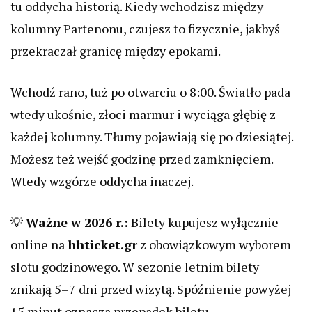
tu oddycha historią. Kiedy wchodzisz między
kolumny Partenonu, czujesz to fizycznie, jakbyś
przekraczał granicę między epokami.
Wchodź rano, tuż po otwarciu o 8:00. Światło pada
wtedy ukośnie, złoci marmur i wyciąga głębię z
każdej kolumny. Tłumy pojawiają się po dziesiątej.
Możesz też wejść godzinę przed zamknięciem.
Wtedy wzgórze oddycha inaczej.
💡
Ważne w 2026 r.:
Bilety kupujesz wyłącznie
online na
hhticket.gr
z obowiązkowym wyborem
slotu godzinowego. W sezonie letnim bilety
znikają 5–7 dni przed wizytą. Spóźnienie powyżej
15 minut oznacza przepadek biletu.