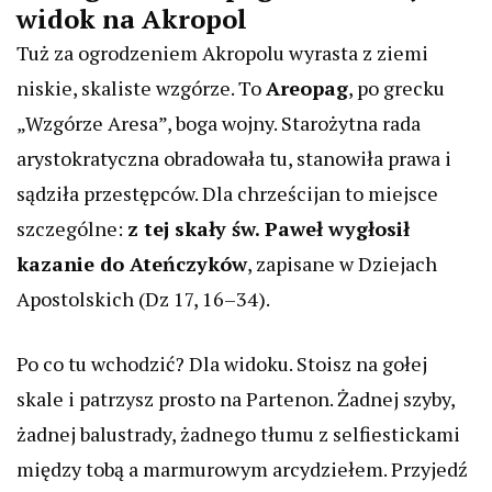
widok na Akropol
Tuż za ogrodzeniem Akropolu wyrasta z ziemi
niskie, skaliste wzgórze. To
Areopag
, po grecku
„Wzgórze Aresa”, boga wojny. Starożytna rada
arystokratyczna obradowała tu, stanowiła prawa i
sądziła przestępców. Dla chrześcijan to miejsce
szczególne:
z tej skały św. Paweł wygłosił
kazanie do Ateńczyków
, zapisane w Dziejach
Apostolskich (Dz 17, 16–34).
Po co tu wchodzić? Dla widoku. Stoisz na gołej
skale i patrzysz prosto na Partenon. Żadnej szyby,
żadnej balustrady, żadnego tłumu z selfiestickami
między tobą a marmurowym arcydziełem. Przyjedź