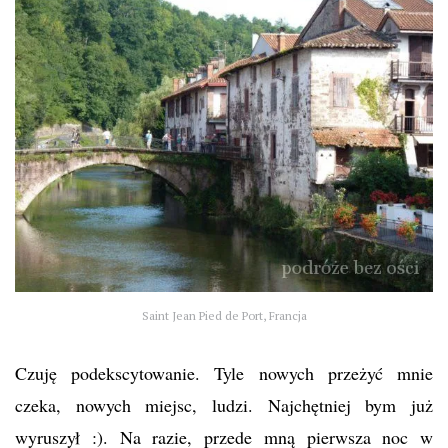
Saint Jean Pied de Port, Francja
Czuję podekscytowanie. Tyle nowych przeżyć mnie
czeka, nowych miejsc, ludzi. Najchętniej bym już
wyruszył :). Na razie, przede mną pierwsza noc w