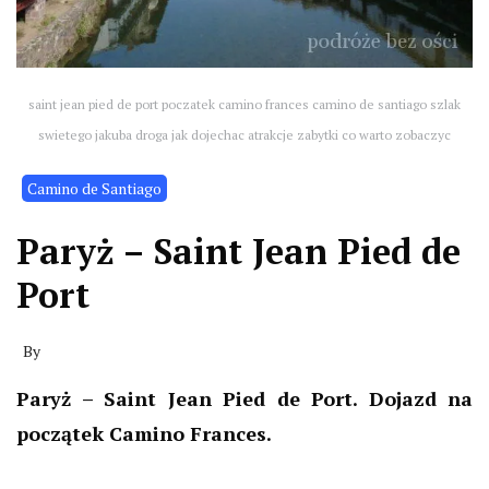
saint jean pied de port poczatek camino frances camino de santiago szlak
swietego jakuba droga jak dojechac atrakcje zabytki co warto zobaczyc
Camino de Santiago
Paryż – Saint Jean Pied de
Port
By
Paryż – Saint Jean Pied de Port. Dojazd na
początek Camino Frances.