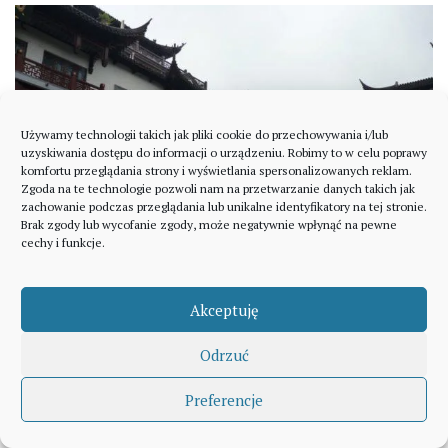
Używamy technologii takich jak pliki cookie do przechowywania i/lub
uzyskiwania dostępu do informacji o urządzeniu. Robimy to w celu poprawy
komfortu przeglądania strony i wyświetlania spersonalizowanych reklam.
Zgoda na te technologie pozwoli nam na przetwarzanie danych takich jak
zachowanie podczas przeglądania lub unikalne identyfikatory na tej stronie.
Brak zgody lub wycofanie zgody, może negatywnie wpłynąć na pewne
cechy i funkcje.
Akceptuję
Stare miasto w Szanghaju
Odrzuć
Centralne miejsce
zajmuje usytuowany na środku
Preferencje
stawu
Tea House.
Prowadzą do niego mostki, a