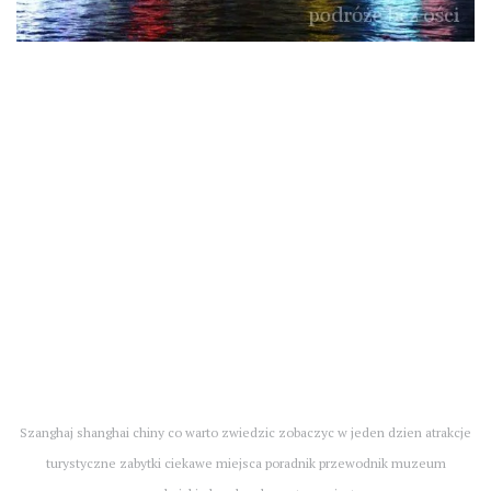
Szanghaj shanghai chiny co warto zwiedzic zobaczyc w jeden dzien atrakcje
turystyczne zabytki ciekawe miejsca poradnik przewodnik muzeum