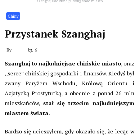
szanghajskie bund pudong stare miasto
Chiny
Przystanek Szanghaj
By
6
Szanghaj
to
najludniejsze chińskie miasto
, oraz
,,serce” chińskiej gospodarki i finansów. Kiedyś był
zwany Paryżem Wschodu, Królową Orientu i
Azjatycką Prostytutką, a obecnie z ponad 26 mln
mieszkańców,
stał się trzecim najludniejszym
miastem świata.
Bardzo się ucieszyłem, gdy okazało się, że lecąc w