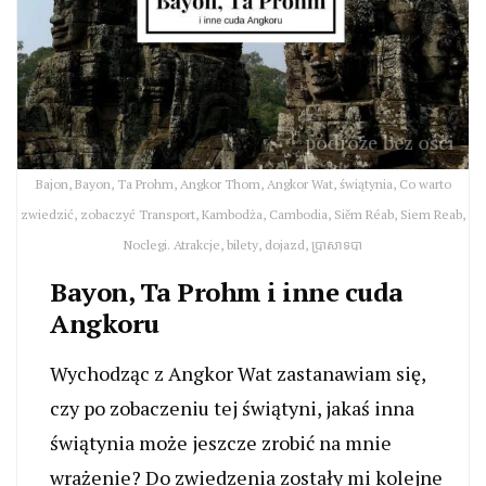
Bajon, Bayon, Ta Prohm, Angkor Thom, Angkor Wat, świątynia, Co warto
zwiedzić, zobaczyć Transport, Kambodża, Cambodia, Siĕm Réab, Siem Reab,
Noclegi. Atrakcje, bilety, dojazd, ប្រាសាទបា
Bayon, Ta Prohm i inne cuda
Angkoru
Wychodząc z Angkor Wat zastanawiam się,
czy po zobaczeniu tej świątyni, jakaś inna
świątynia może jeszcze zrobić na mnie
wrażenie? Do zwiedzenia zostały mi kolejne