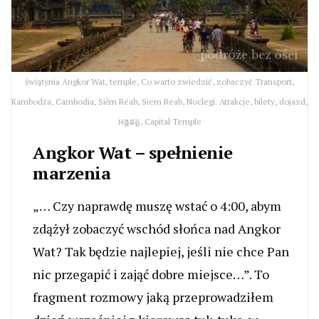
świątynia Angkor Wat, temple, Co warto zwiedzić, zobaczyć Transport,
Kambodża, Cambodia, Siĕm Réab, Siem Reab, Noclegi. Atrakcje, bilety, dojazd,
អង្គរវត្ត, Capital Temple
Angkor Wat – spełnienie
marzenia
„… Czy naprawdę muszę wstać o 4:00, abym
zdążył zobaczyć wschód słońca nad Angkor
Wat? Tak będzie najlepiej, jeśli nie chce Pan
nic przegapić i zająć dobre miejsce…”. To
fragment rozmowy jaką przeprowadziłem