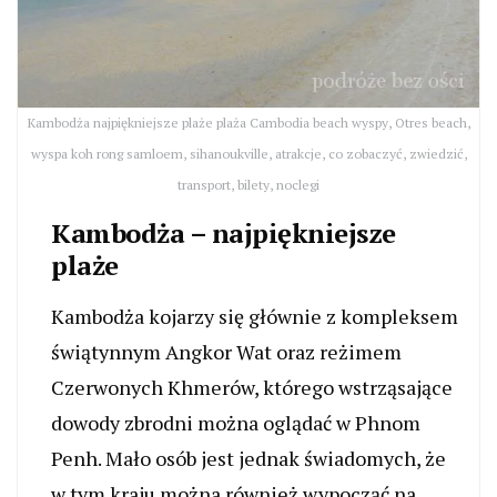
Kambodża najpiękniejsze plaże plaża Cambodia beach wyspy, Otres beach,
wyspa koh rong samloem, sihanoukville, atrakcje, co zobaczyć, zwiedzić,
transport, bilety, noclegi
Kambodża – najpiękniejsze
plaże
Kambodża kojarzy się głównie z kompleksem
świątynnym Angkor Wat oraz reżimem
Czerwonych Khmerów, którego wstrząsające
dowody zbrodni można oglądać w Phnom
Penh. Mało osób jest jednak świadomych, że
w tym kraju można również wypocząć na