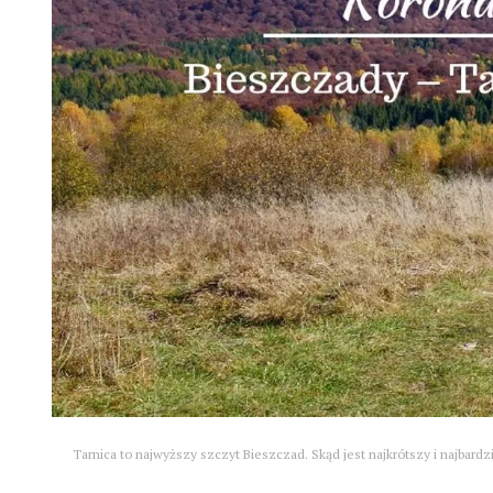
Tarnica to najwyższy szczyt Bieszczad. Skąd jest najkrótszy i najbard