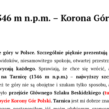
346 m n.p.m. – Korona Gór
 góry w Polsce. Szczególnie pięknie prezentują 
 widoków, niesamowitego spokoju, otwartej przestrz
wycają każdego
. Sprawiają, że chce się wrócić, 
 na Tarnicę (1346 m n.p.m.) – najwyższy szc
eż te góry nie są obojętne i szukam tylko sposobu, 
było
przejście Głównego Szlaku Beskidzkiego (
tu
bycie Korony Gór Polski
.
Tarnica
jest mi dobrze zn
 razem postanowiłem iść moim ulubionym czerwo