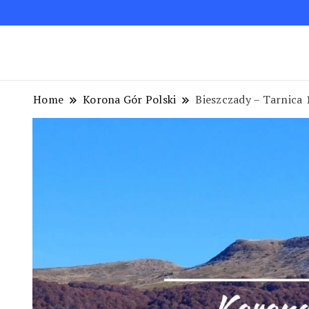
Blog podróżniczy. Najpiękniejsze miejsca w Polsc
Podróże bez ości – Blog podróżnic
Home
Korona Gór Polski
Bieszczady – Tarnica 