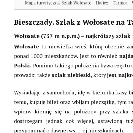
Mapa turystyczna. Szlak Wołosate – Halicz – Tarnica –
Bieszczady. Szlak z Wołosate na T
Wołosate (737 m n.p.m.) – najkrótszy szlak
Wołosate
to niewielka wieś, którą obecnie za
ponad 1000 mieszkańców. Jest to również
najd
Polski.
Pomimo takiego położenia bywa często 
prowadzi także
szlak niebieski
, który
jest najk
Wysiadając z samochodu, idę w kierunku kasy b
temu, kupuję bilet oraz wbijam pieczątkę, tym r
wpierw kieruję się na położony przy szlaku
dostrzegam jednak coś więcej, ustawioną t
przypominać o dawnej wsi i jej mieszkańcach.