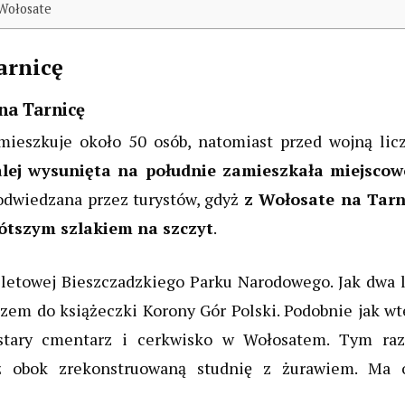
 Wołosate
arnicę
 na Tarnicę
mieszkuje około 50 osób, natomiast przed wojną licz
alej wysunięta na południe zamieszkała miejscow
odwiedzana przez turystów, gdyż
z Wołosate na Tarn
rótszym szlakiem na szczyt
.
iletowej Bieszczadzkiego Parku Narodowego. Jak dwa l
azem do książeczki Korony Gór Polski. Podobnie jak w
 stary cmentarz i cerkwisko w Wołosatem. Tym ra
uż obok zrekonstruowaną studnię z żurawiem. Ma 