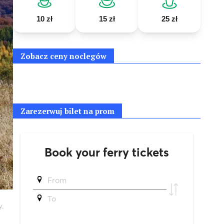
10 zł
15 zł
25 zł
Zobacz ceny noclegów
Zarezerwuj bilet na prom
y.