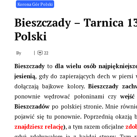
Korona Gór Polski
Bieszczady – Tarnica 1
Polski
By
22
Bieszczady
to
dla wielu osób najpiękniejsze
jesienią
, gdy do zapierających dech w piersi
dołączają bajkowe kolory.
Bieszczady zach
ponownie wędrować połoninami czy
wejść
Bieszczadów
po polskiej stronie. Mnie równi
pojawić się tu ponownie. Poprzednią okazją 
znajdziesz relację
)
, a tym razem oficjalne
zdo
gdyż zdobywałem ją z każdej strony. Tym