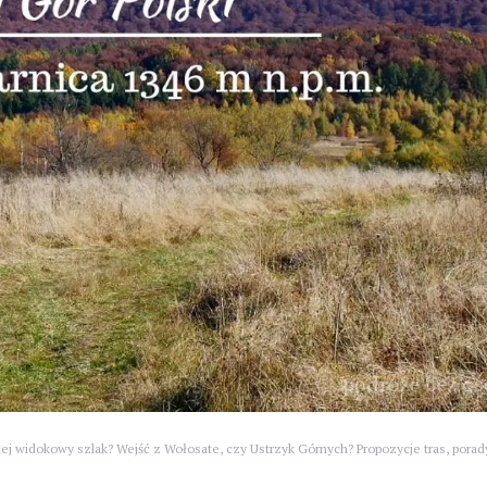
ziej widokowy szlak? Wejść z Wołosate, czy Ustrzyk Górnych? Propozycje tras, porad