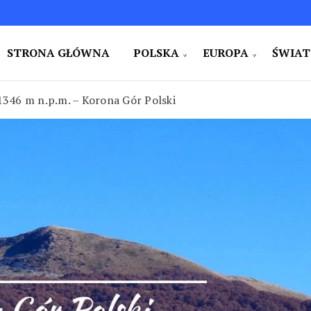
STRONA GŁÓWNA
POLSKA
EUROPA
ŚWIAT
e i na świecie. Ciekawe miejsca. Pomysły na weekend i w
zy
1346 m n.p.m. – Korona Gór Polski