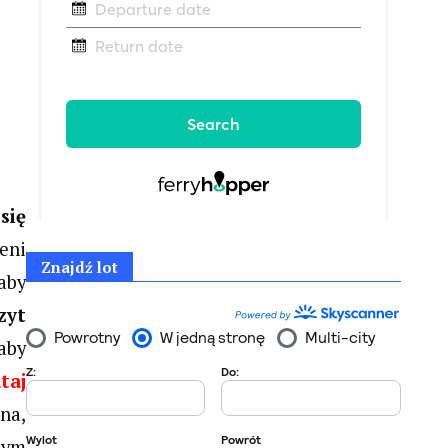
się
eni
Znajdź lot
aby
zyt
aby
taj
ana,
nym