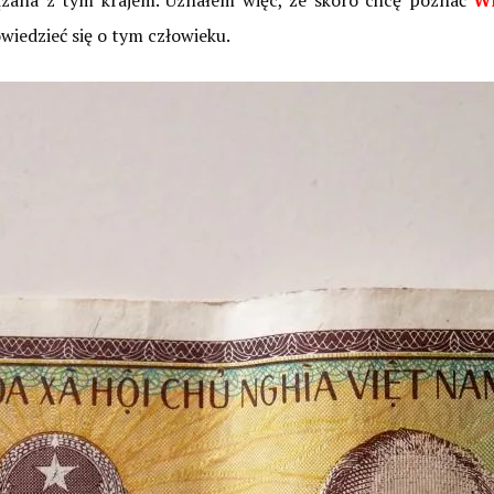
iązana z tym krajem. Uznałem więc, że skoro chcę poznać
W
wiedzieć się o tym człowieku.