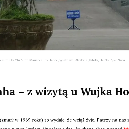
eum Ho Chi Minh Mausoleum Hanoi, Wietnam. Atrakcje, Bilety, Hà Nội, Việt Nam
a – z wizytą u Wujka Ho
zmarł w 1969 roku) to wydaje, że wciąż żyje. Patrzy na nas z