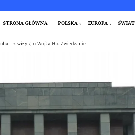
STRONA GŁÓWNA
POLSKA
EUROPA
ŚWIAT
e i na świecie. Ciekawe miejsca. Pomysły na weekend i w
zy
ha – z wizytą u Wujka Ho. Zwiedzanie