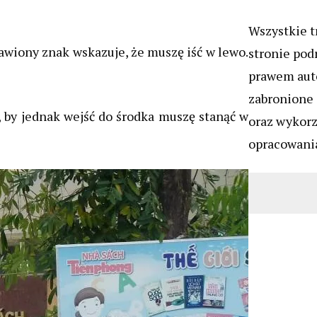
Wszystkie t
wiony znak wskazuje, że muszę iść w lewo.
stronie pod
prawem auto
zabronione 
 by jednak wejść do środka muszę stanąć w
oraz wykor
opracowania