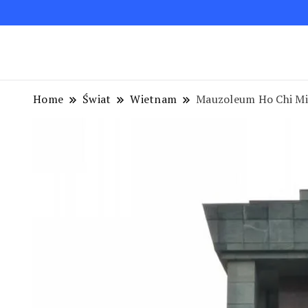
Blog podróżniczy. Najpiękniejsze miejsca w Polsc
Podróże bez ości – Blog podróżnic
Home
Świat
Wietnam
Mauzoleum Ho Chi Min