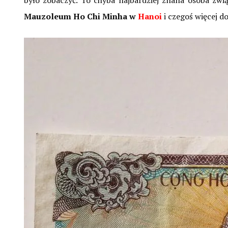
było zobaczyć. To chyba najbardziej znana osoba zw
Mauzoleum Ho Chi Minha w
Hanoi
i czegoś więcej do