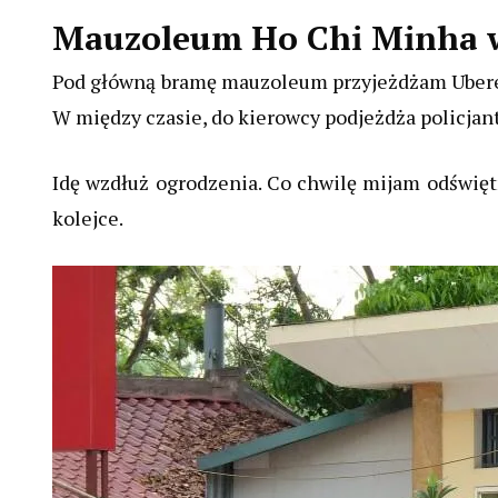
Mauzoleum Ho Chi Minha 
Pod główną bramę mauzoleum przyjeżdżam Uberem.
W między czasie, do kierowcy podjeżdża policjan
Idę wzdłuż ogrodzenia. Co chwilę mijam odświę
kolejce.