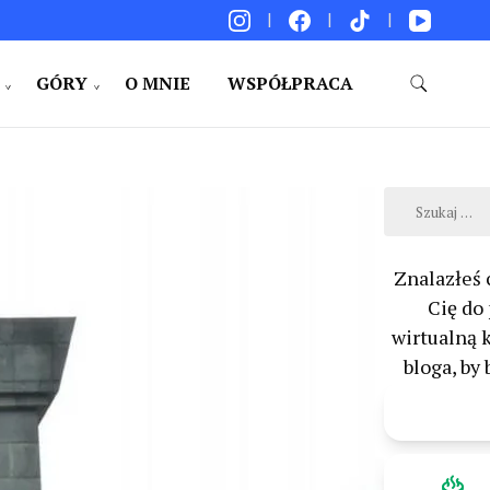
GÓRY
O MNIE
WSPÓŁPRACA
akacje. Porady. Relacje z podróży.
Szukaj:
Znalazłeś 
Cię do
wirtualną 
bloga, by 