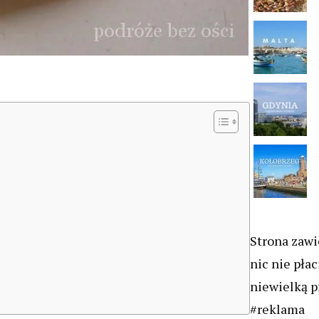
Strona zawie
nic nie płac
niewielką p
#reklama