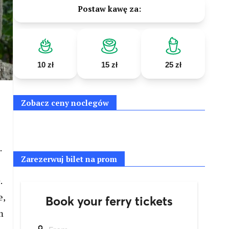
Postaw kawę za:
10 zł
15 zł
25 zł
Zobacz ceny noclegów
.
Zarezerwuj bilet na prom
.
e,
m