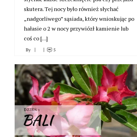
skutera. Tej nocy było również słychać
„nadgorliwego” sąsiada, który wnioskując po
hałasie o 2 w nocy przywiózł kamienie lub
coś co […]
By
5