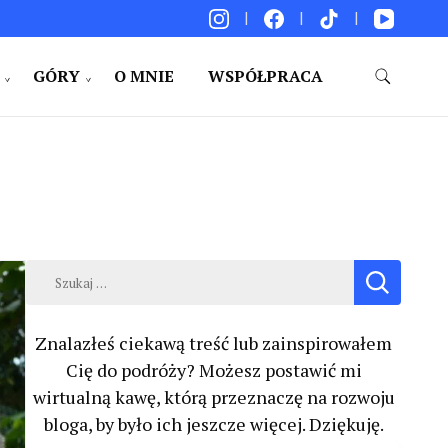
GÓRY
O MNIE
WSPÓŁPRACA
akacje. Porady. Relacje z podróży.
Szukaj:
Znalazłeś ciekawą treść lub zainspirowałem
Cię do podróży? Możesz postawić mi
wirtualną kawę, którą przeznaczę na rozwoju
bloga, by było ich jeszcze więcej. Dziękuję.