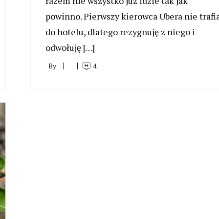
razem nie wszystko już idzie tak jak
powinno. Pierwszy kierowca Ubera nie trafi
do hotelu, dlatego rezygnuję z niego i
odwołuję […]
By
4