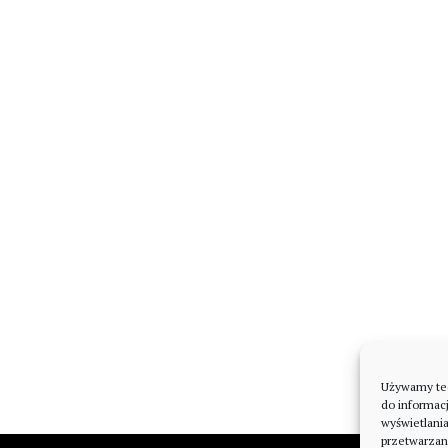
Używamy tech
do informacj
wyświetlani
przetwarzan