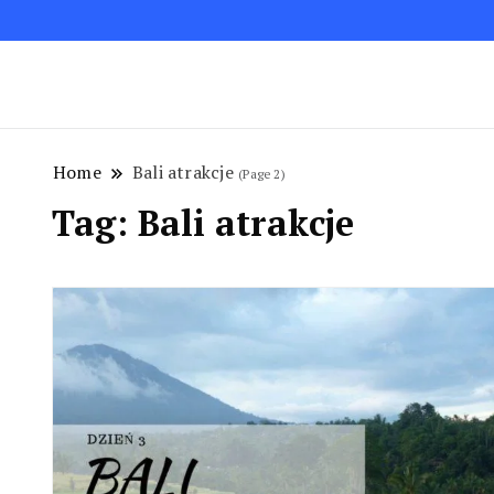
Blog podróżniczy. Najpiękniejsze miejsca w Polsc
Podróże bez ości – Blog podróżnic
Home
Bali atrakcje
(Page 2)
Tag:
Bali atrakcje