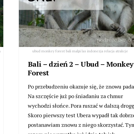
h
ubud monkey forest bali malpi las indonezja relacja atrakcje
Bali – dzień 2 – Ubud – Monkey
Forest
Po przebudzeniu okazuje się, że znowu pada
Na szczęście już po śniadaniu za chmur
wychodzi słońce. Pora ruszać w dalszą drogę
Skoro pierwszy test Ubera wypadł tak dobrz
postanawiam znowu z niego skorzystać. Ty