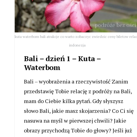
kuta waterbom bali atrakcje co warto zobaczyc zwiedzic ceny biletow relac
indonezja
Bali – dzień 1 – Kuta –
Waterbom
Bali – wyobrażenia a rzeczywistość Zanim
przedstawię Tobie relację z podróży na Bali,
mam do Ciebie kilka pytań. Gdy słyszysz
słowo Bali, jakie masz skojarzenia? Co Ci się
nasuwa na myśl w pierwszej chwili? Jakie
obrazy przychodzą Tobie do głowy? Jeśli już