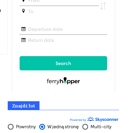
a
Znajdź lot