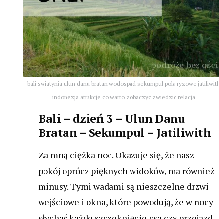
bali swiatynia ulun danu bratan wodospad sekumpul pola ryzowe jatiliwit
indonezja atrakcje co warto zobaczyc zwiedzic relacja
Bali – dzień 3 – Ulun Danu
Bratan – Sekumpul – Jatiliwith
Za mną ciężka noc. Okazuje się, że nasz
pokój oprócz pięknych widoków, ma również
minusy. Tymi wadami są nieszczelne drzwi
wejściowe i okna, które powodują, że w nocy
słychać każde szczeknięcie psa czy przejazd