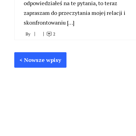
odpowiedziałeś na te pytania, to teraz
zapraszam do przeczytania mojej relacji i
skonfrontowaniu […]
By
2
Nawigacja
Stronicowanie
Nowsze wpisy
po
wpisów
wpisach