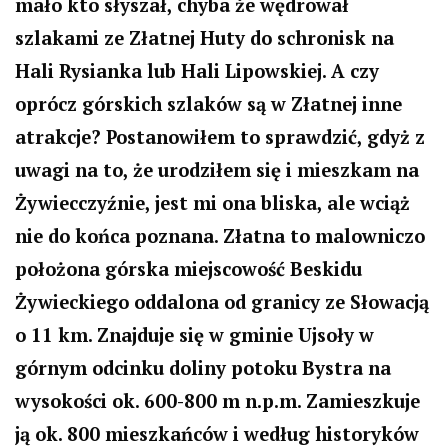
mało kto słyszał, chyba że wędrował
szlakami ze Złatnej Huty do schronisk na
Hali Rysianka lub Hali Lipowskiej. A czy
oprócz górskich szlaków są w Złatnej inne
atrakcje? Postanowiłem to sprawdzić, gdyż z
uwagi na to, że urodziłem się i mieszkam na
Żywiecczyźnie, jest mi ona bliska, ale wciąż
nie do końca poznana. Złatna to malowniczo
położona górska miejscowość Beskidu
Żywieckiego oddalona od granicy ze Słowacją
o 11 km. Znajduje się w gminie Ujsoły w
górnym odcinku doliny potoku Bystra na
wysokości ok. 600-800 m n.p.m. Zamieszkuje
ją ok. 800 mieszkańców i według historyków