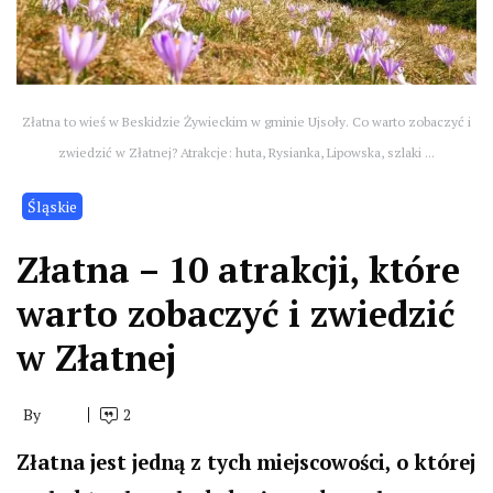
Złatna to wieś w Beskidzie Żywieckim w gminie Ujsoły. Co warto zobaczyć i
zwiedzić w Złatnej? Atrakcje: huta, Rysianka, Lipowska, szlaki ...
Śląskie
Złatna – 10 atrakcji, które
warto zobaczyć i zwiedzić
w Złatnej
By
2
Złatna jest jedną z tych miejscowości, o której