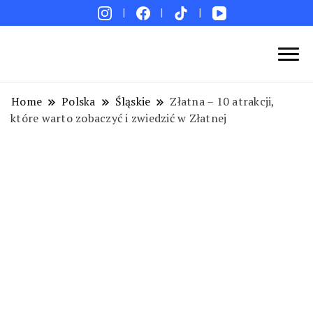
Blog podróżniczy. Najpiękniejsze miejsca w Polsce i
Podróże bez ości – Blog podróżniczy
na świecie. Ciekawe miejsca. Pomysły na weekend i
Home
Polska
Śląskie
Złatna – 10 atrakcji,
wakacje. Porady. Relacje z podróży.
które warto zobaczyć i zwiedzić w Złatnej