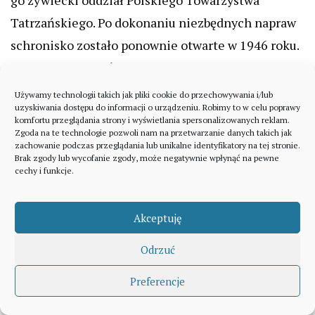
Tatrzańskiego. Po dokonaniu niezbędnych napraw
schronisko zostało ponownie otwarte w 1946 roku.
W 1980 roku ukończono generalny remont, po
którym z oryginalnego schroniska pozostała tylko
Używamy technologii takich jak pliki cookie do przechowywania i/lub
uzyskiwania dostępu do informacji o urządzeniu. Robimy to w celu poprawy
kamienna podbudówka. Od 1969 roku
komfortu przeglądania strony i wyświetlania spersonalizowanych reklam.
gospodarzami schroniska są Państwo Gowin.
Zgoda na te technologie pozwoli nam na przetwarzanie danych takich jak
zachowanie podczas przeglądania lub unikalne identyfikatory na tej stronie.
Brak zgody lub wycofanie zgody, może negatywnie wpłynąć na pewne
cechy i funkcje.
Schronisko PTTK na Hali Lipowskiej oferuje 48
miejsc noclegowych w pokojach od dwóch do
Akceptuję
dziesięcioosobowych. Słynie ono z dań kuchni
domowej, których przed pandemią można było
Odrzuć
spróbować w godzinach od 8:00 do 20:00. Aktualne
Preferencje
godziny otwarcia
kuchni najlepiej sprawdzić pod
numerem telefonu 602605969. Więcej informacji