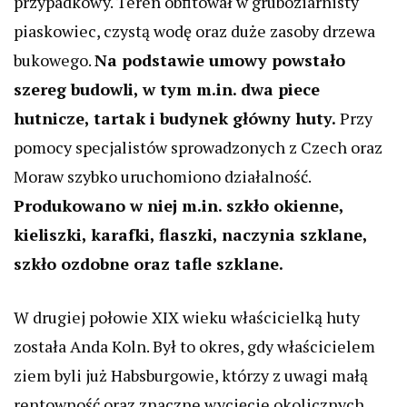
przypadkowy. Teren obfitował w gruboziarnisty
piaskowiec, czystą wodę oraz duże zasoby drzewa
bukowego.
Na podstawie umowy powstało
szereg budowli, w tym m.in. dwa piece
hutnicze, tartak i budynek główny huty.
Przy
pomocy specjalistów sprowadzonych z Czech oraz
Moraw szybko uruchomiono działalność.
Produkowano w niej m.in. szkło okienne,
kieliszki, karafki, flaszki, naczynia szklane,
szkło ozdobne oraz tafle szklane.
W drugiej połowie XIX wieku właścicielką huty
została Anda Koln. Był to okres, gdy właścicielem
ziem byli już Habsburgowie, którzy z uwagi małą
rentowność oraz znaczne wycięcie okolicznych