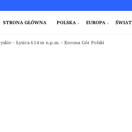
STRONA GŁÓWNA
POLSKA
EUROPA
ŚWIAT
e i na świecie. Ciekawe miejsca. Pomysły na weekend i w
zy
yskie – Łysica 614 m n.p.m. – Korona Gór Polski