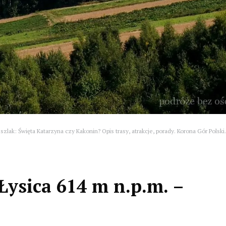
zlak: Święta Katarzyna czy Kakonin? Opis trasy, atrakcje, porady. Korona Gór Polski.
Łysica 614 m n.p.m. –