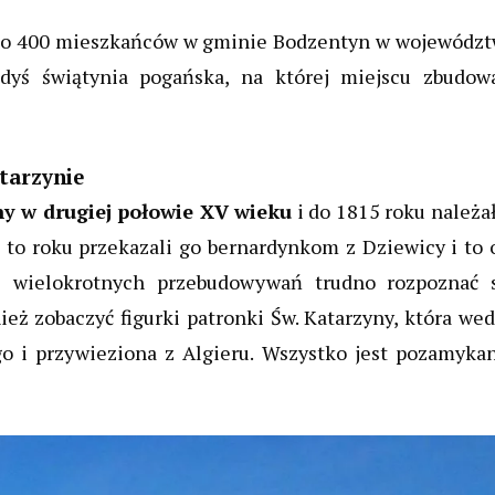
koło 400 mieszkańców w gminie Bodzentyn w województ
edyś świątynia pogańska, na której miejscu zbudow
atarzynie
ny w drugiej połowie XV wieku
i do 1815 roku należa
to roku przekazali go bernardynkom z Dziewicy i to 
 wielokrotnych przebudowywań trudno rozpoznać s
ież zobaczyć figurki patronki Św. Katarzyny, która we
o i przywieziona z Algieru. Wszystko jest pozamykan