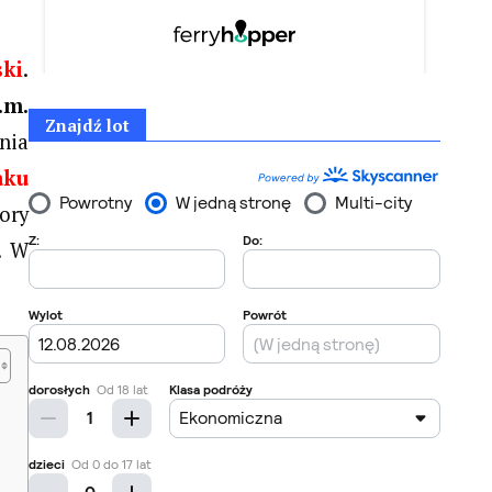
ski
.
.m.
Znajdź lot
nia
aku
ory
. W