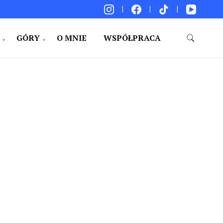
GÓRY
O MNIE
WSPÓŁPRACA
akacje. Porady. Relacje z podróży.