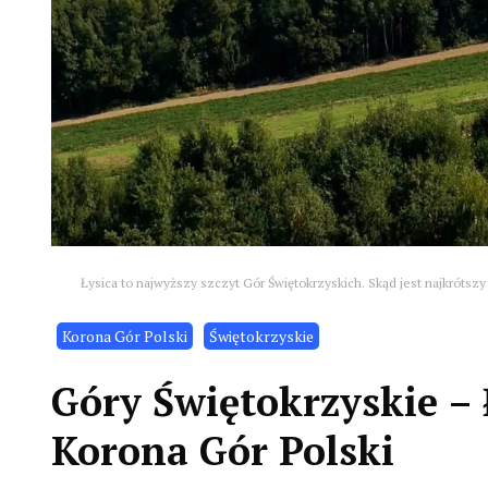
Łysica to najwyższy szczyt Gór Świętokrzyskich. Skąd jest najkrótszy s
Korona Gór Polski
Świętokrzyskie
Góry Świętokrzyskie – 
Korona Gór Polski