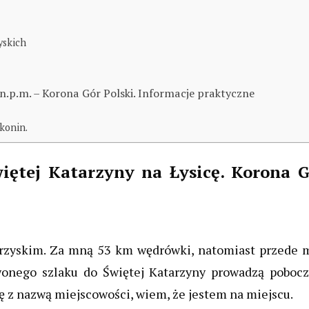
yskich
 n.p.m. – Korona Gór Polski. Informacje praktyczne
konin.
więtej Katarzyny na Łysicę. Korona 
krzyskim. Za mną 53 km wędrówki, natomiast przede 
rwonego szlaku do Świętej Katarzyny prowadzą poboc
cę z nazwą miejscowości, wiem, że jestem na miejscu.