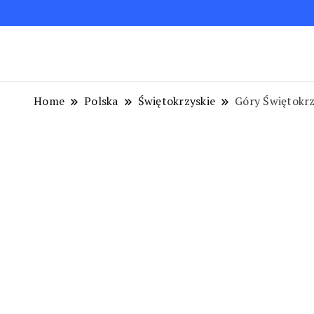
Blog podróżniczy. Najpiękniejsze miejsca w Polsc
Podróże bez ości – Blog podróżnic
Home
Polska
Świętokrzyskie
Góry Świętokrz